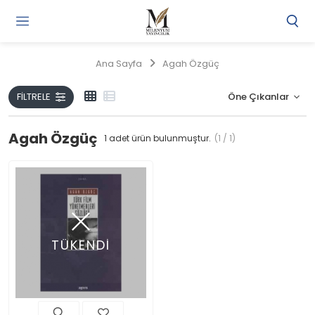
Gi
Y
/
Ana Sayfa
Agah Özgüç
Ü
O
FILTRELE
Agah Özgüç
1
adet ürün bulunmuştur.
(1 / 1)
TÜKENDİ