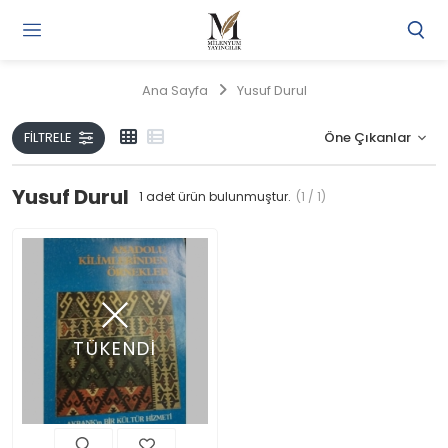
Gi
Y
/
Ana Sayfa
Yusuf Durul
Ü
O
FILTRELE
Yusuf Durul
1
adet ürün bulunmuştur.
(1 / 1)
TÜKENDİ