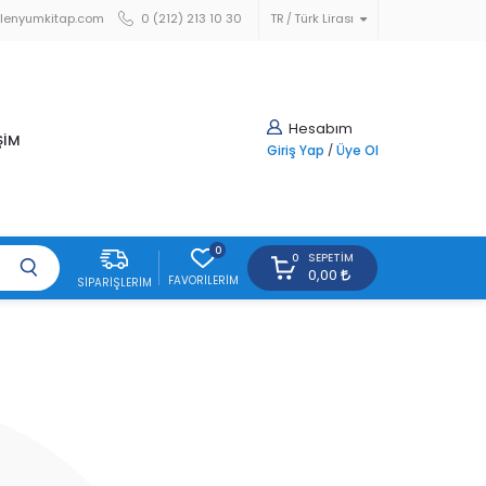
lenyumkitap.com
0 (212) 213 10 30
TR
Türk Lirası
Hesabım
ŞİM
Giriş Yap
/
Üye Ol
0
SEPETIM
0
0,00
FAVORILERIM
SIPARIŞLERIM