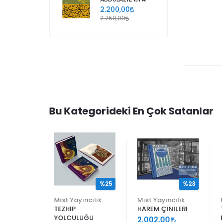
2.200,00
2.750,00
Bu Kategorideki En Çok Satanlar
%25
%25
%23
ncılık
Mist Yayıncılık
Mist Yayıncılık
TEZHİP
HAREM ÇİNİLERİ
YOLCULUĞU
9
2.002,00