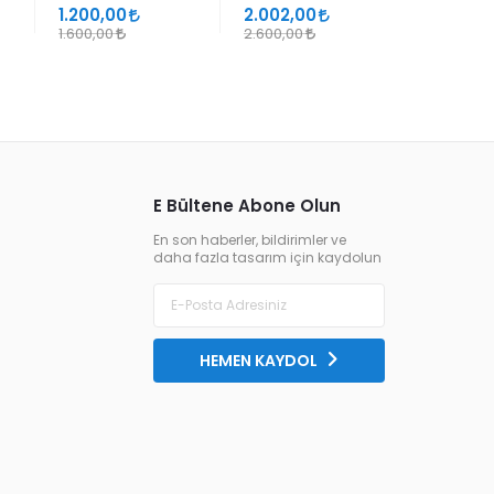
SÜHEYL ÜNVER VE
1.200,00
2.002,00
1.105,00
YENİ TERKİPLERİ
1.600,00
2.600,00
1.300,00
E Bültene Abone Olun
En son haberler, bildirimler ve
daha fazla tasarım için kaydolun
HEMEN KAYDOL