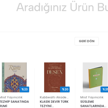
GERI DÖN
%23
%20
%2
Mist Yayıncılık
Kubbealtı Akademisi Kültür ve Sanat Vakfı
Mist Yayıncılık
TEZHİP SANATINDA
KLASİK DEVİR TÜRK
SÜSLEME
RUMİ
TEZYİNİ
SANATLARINDA