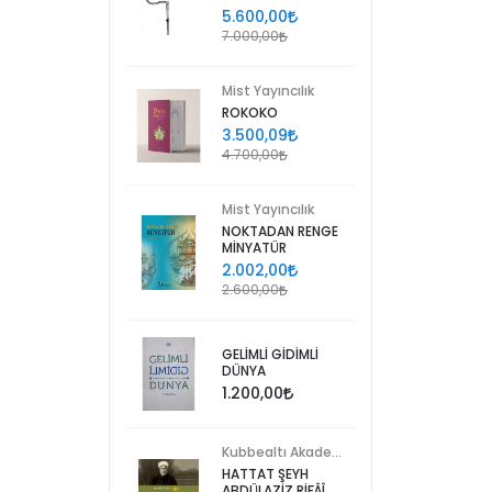
5.600,00
7.000,00
Mist Yayıncılık
ROKOKO
3.500,09
4.700,00
Mist Yayıncılık
NOKTADAN RENGE
MİNYATÜR
2.002,00
2.600,00
GELİMLİ GİDİMLİ
DÜNYA
1.200,00
Kubbealtı Akademisi Kültür ve Sanat Vakfı
HATTAT ŞEYH
ABDÜLAZİZ RİFÂÎ