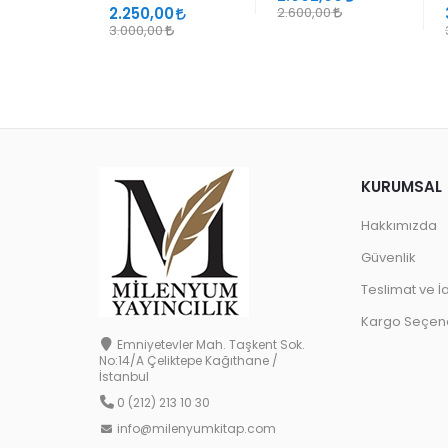
2.250,00
2.600,00
3.000,00
KURUMSAL
Hakkımızda
Güvenlik
Teslimat ve İ
Kargo Seçene
Emniyetevler Mah. Taşkent Sok.
No:14/A Çeliktepe Kağıthane /
İstanbul
0 (212) 213 10 30
info@milenyumkitap.com