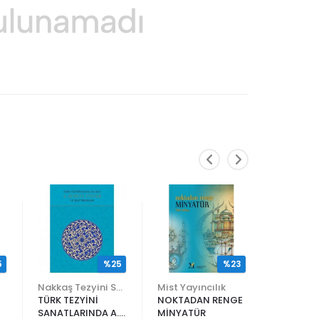
5
%25
%23
Nakkaş Tezyini Sanatlar Merkezi Yayınları
Mist Yayıncılık
TÜRK TEZYİNİ
NOKTADAN RENGE
ALİ EN N
SANATLARINDA A.
MİNYATÜR
ER RAKIM