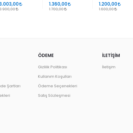
SANATLARINDA
GEÇMELER
3.003,00
1.360,00
1.200,00
DESEN
3.900,00
1.700,00
1.600,00
ÖDEME
İLETİŞİM
Gizlilik Politikası
İletişim
Kullanım Koşulları
ade Şartları
Ödeme Seçenekleri
kleri
Satış Sözleşmesi