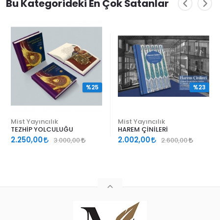
Bu Kategorideki En Çok Satanlar
%25
%23
Mist Yayıncılık
Mist Yayıncılık
TEZHİP YOLCULUĞU
HAREM ÇİNİLERİ
2.250,00
2.002,00
3.000,00
2.600,00