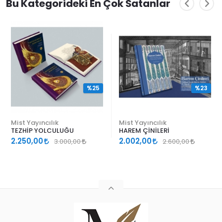
Bu Kategorideki En Çok Satanlar
%25
%23
Mist Yayıncılık
Mist Yayıncılık
TEZHİP YOLCULUĞU
HAREM ÇİNİLERİ
2.250,00
2.002,00
3.000,00
2.600,00