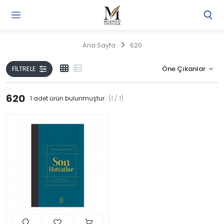
Gi
Y
/
Ana Sayfa
620
Ü
O
FILTRELE
620
1
adet ürün bulunmuştur.
(1 / 1)