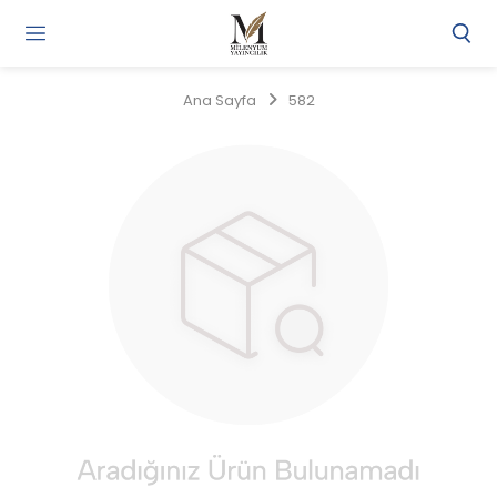
Gi
Y
/
Ana Sayfa
582
Ü
O