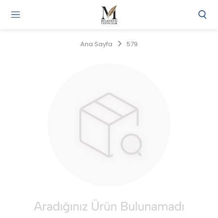
Gi
Y
/
Ana Sayfa
579
Ü
O