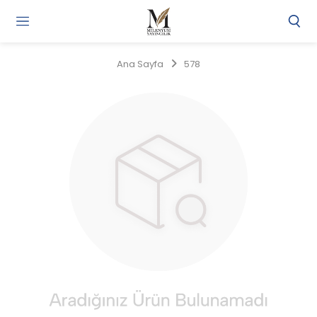
Gi
Y
/
Ana Sayfa
578
Ü
O