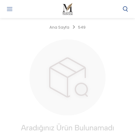
Gi
Y
/
Ana Sayfa
549
Ü
O