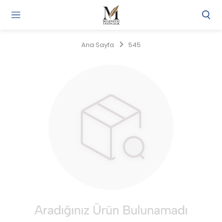
Gi
Y
/
Ana Sayfa
545
Ü
O