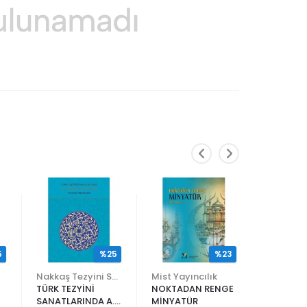
5
%25
%23
Nakkaş Tezyini Sanatlar Merkezi Yayınları
Mist Yayıncılık
TÜRK TEZYİNİ
NOKTADAN RENGE
ALİ EN N
SANATLARINDA A.
MİNYATÜR
ER RAKIM