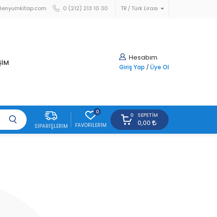
lenyumkitap.com
0 (212) 213 10 30
TR
Türk Lirası
Hesabım
ŞİM
Giriş Yap
/
Üye Ol
0
SEPETIM
0
0,00
FAVORILERIM
SIPARIŞLERIM