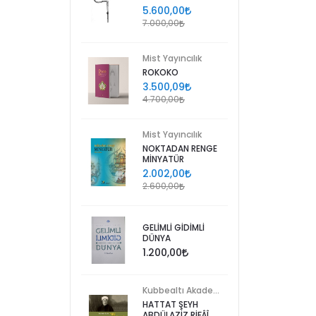
5.600,00
7.000,00
Mist Yayıncılık
ROKOKO
3.500,09
4.700,00
Mist Yayıncılık
NOKTADAN RENGE
MİNYATÜR
2.002,00
2.600,00
GELİMLİ GİDİMLİ
DÜNYA
1.200,00
Kubbealtı Akademisi Kültür ve Sanat Vakfı
HATTAT ŞEYH
ABDÜLAZİZ RİFÂÎ