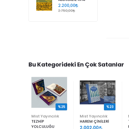
2.200,00
2.750,00
Bu Kategorideki En Çok Satanlar
%25
%25
%23
ncılık
Mist Yayıncılık
Mist Yayıncılık
TEZHİP
HAREM ÇİNİLERİ
YOLCULUĞU
9
2.002,00