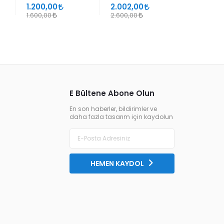
SÜHEYL ÜNVER VE
1.200,00
2.002,00
1.105,00
YENİ TERKİPLERİ
1.600,00
2.600,00
1.300,00
E Bültene Abone Olun
En son haberler, bildirimler ve
daha fazla tasarım için kaydolun
HEMEN KAYDOL