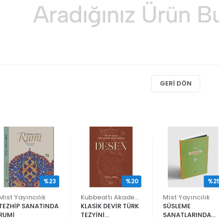
GERI DÖN
%23
%20
%2
Mist Yayıncılık
Kubbealtı Akademisi Kültür ve Sanat Vakfı
Mist Yayıncılık
TEZHİP SANATINDA
KLASİK DEVİR TÜRK
SÜSLEME
RUMİ
TEZYİNİ
SANATLARINDA