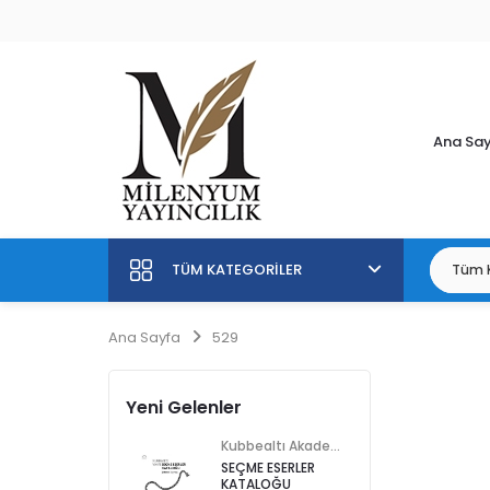
Ana Sa
TÜM KATEGORILER
Ana Sayfa
529
Yeni Gelenler
Kubbealtı Akademisi Kültür ve Sanat Vakfı
SEÇME ESERLER
KATALOĞU