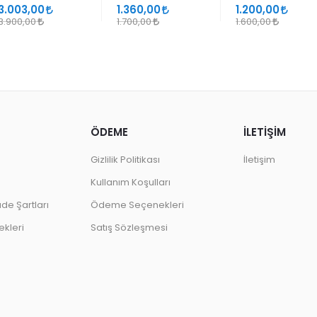
SANATLARINDA
GEÇMELER
3.003,00
1.360,00
1.200,00
DESEN
3.900,00
1.700,00
1.600,00
ÖDEME
İLETİŞİM
Gizlilik Politikası
İletişim
Kullanım Koşulları
ade Şartları
Ödeme Seçenekleri
kleri
Satış Sözleşmesi