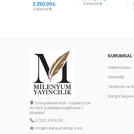
2.250,00
2.600,00
3.000,00
KURUMSAL
Hakkımızda
Güvenlik
Teslimat ve İ
Kargo Seçene
Emniyetevler Mah. Taşkent Sok.
No:14/A Çeliktepe Kağıthane /
İstanbul
0 (212) 213 10 30
info@milenyumkitap.com