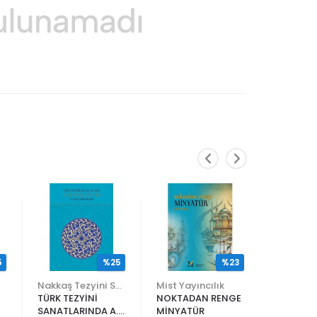
5
%25
%23
Nakkaş Tezyini Sanatlar Merkezi Yayınları
Mist Yayıncılık
TÜRK TEZYİNİ
NOKTADAN RENGE
ALİ EN N
SANATLARINDA A.
MİNYATÜR
ER RAKIM