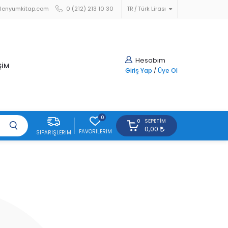
lenyumkitap.com
0 (212) 213 10 30
TR
Türk Lirası
Hesabım
ŞİM
Giriş Yap
/
Üye Ol
0
SEPETIM
0
0,00
FAVORILERIM
SIPARIŞLERIM