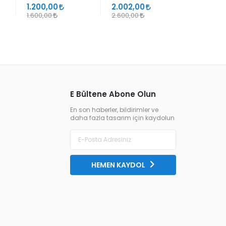
SÜHEYL ÜNVER VE
1.200,00
2.002,00
1.105,00
YENİ TERKİPLERİ
1.600,00
2.600,00
1.300,00
E Bültene Abone Olun
En son haberler, bildirimler ve
daha fazla tasarım için kaydolun
HEMEN KAYDOL