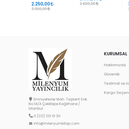
2.250,00
2.600,00
3.000,00
KURUMSAL
Hakkımızda
Güvenlik
Teslimat ve İ
Kargo Seçene
Emniyetevler Mah. Taşkent Sok.
No:14/A Çeliktepe Kağıthane /
İstanbul
0 (212) 213 10 30
info@milenyumkitap.com