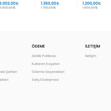
SANATLARINDA
GEÇMELER
3.003,00
1.360,00
1.200,00
DESEN
3.900,00
1.700,00
1.600,00
ÖDEME
İLETİŞİM
Gizlilik Politikası
İletişim
Kullanım Koşulları
ade Şartları
Ödeme Seçenekleri
kleri
Satış Sözleşmesi