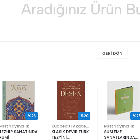
GERI DÖN
%23
%20
%2
Mist Yayıncılık
Kubbealtı Akademisi Kültür ve Sanat Vakfı
Mist Yayıncılık
TEZHİP SANATINDA
KLASİK DEVİR TÜRK
SÜSLEME
RUMİ
TEZYİNİ
SANATLARINDA