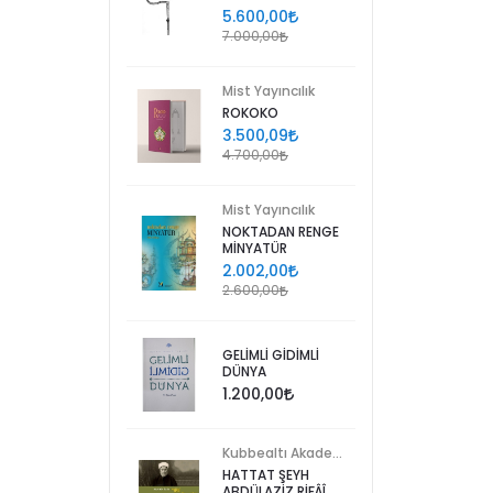
5.600,00
7.000,00
Mist Yayıncılık
ROKOKO
3.500,09
4.700,00
Mist Yayıncılık
NOKTADAN RENGE
MİNYATÜR
2.002,00
2.600,00
GELİMLİ GİDİMLİ
DÜNYA
1.200,00
Kubbealtı Akademisi Kültür ve Sanat Vakfı
HATTAT ŞEYH
ABDÜLAZİZ RİFÂÎ