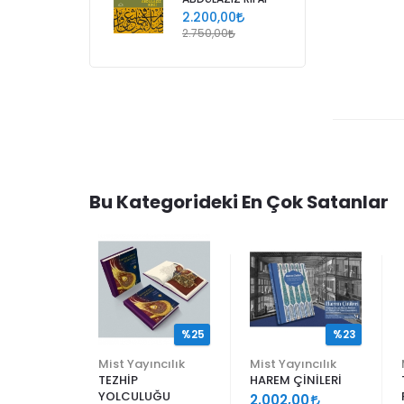
2.200,00
2.750,00
Bu Kategorideki En Çok Satanlar
%25
%25
%23
ncılık
Mist Yayıncılık
Mist Yayıncılık
TEZHİP
HAREM ÇİNİLERİ
YOLCULUĞU
9
2.002,00