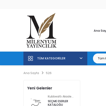
Ana Sa
TÜM KATEGORILER
Ana Sayfa
526
Yeni Gelenler
Kubbealtı Akademisi Kültür ve Sanat Vakfı
SEÇME ESERLER
KATALOĞU