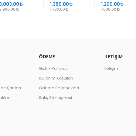
SANATLARINDA
GEÇMELER
3.003,00
1.360,00
1.200,00
DESEN
3.900,00
1.700,00
1.600,00
ÖDEME
İLETİŞİM
Gizlilik Politikası
İletişim
Kullanım Koşulları
ade Şartları
Ödeme Seçenekleri
kleri
Satış Sözleşmesi