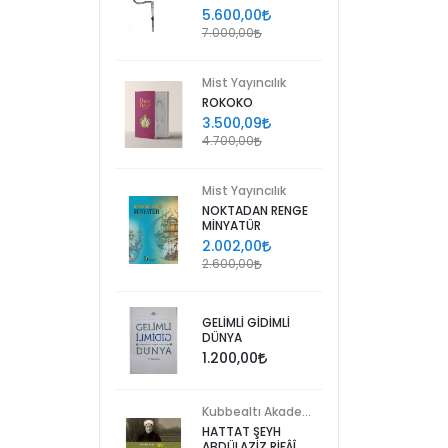
5.600,00
7.000,00
Mist Yayıncılık
ROKOKO
3.500,09
4.700,00
Mist Yayıncılık
NOKTADAN RENGE
MİNYATÜR
2.002,00
2.600,00
GELİMLİ GİDİMLİ
DÜNYA
1.200,00
Kubbealtı Akademisi Kültür ve Sanat Vakfı
HATTAT ŞEYH
ABDÜLAZİZ RİFÂÎ