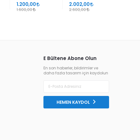
SÜHEYL ÜNVER VE
1.200,00
2.002,00
1.105,00
YENİ TERKİPLERİ
1.600,00
2.600,00
1.300,00
E Bültene Abone Olun
En son haberler, bildirimler ve
daha fazla tasarım için kaydolun
HEMEN KAYDOL