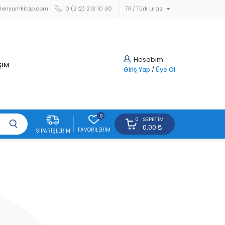
lenyumkitap.com
0 (212) 213 10 30
TR
Türk Lirası
Hesabım
ŞİM
Giriş Yap
/
Üye Ol
0
SEPETIM
0
0,00
FAVORILERIM
SIPARIŞLERIM