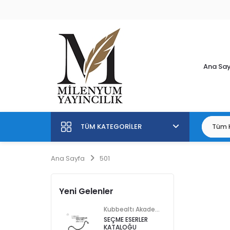
Ana Sa
TÜM KATEGORILER
Ana Sayfa
501
Yeni Gelenler
Kubbealtı Akademisi Kültür ve Sanat Vakfı
SEÇME ESERLER
KATALOĞU