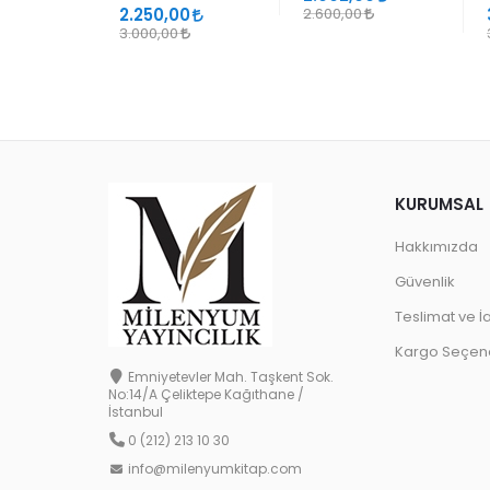
2.250,00
2.600,00
3.000,00
KURUMSAL
Hakkımızda
Güvenlik
Teslimat ve İ
Kargo Seçene
Emniyetevler Mah. Taşkent Sok.
No:14/A Çeliktepe Kağıthane /
İstanbul
0 (212) 213 10 30
info@milenyumkitap.com