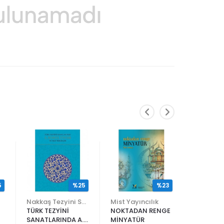
5
%25
%23
Nakkaş Tezyini Sanatlar Merkezi Yayınları
Mist Yayıncılık
TÜRK TEZYİNİ
NOKTADAN RENGE
ALİ EN N
SANATLARINDA A.
MİNYATÜR
ER RAKIM