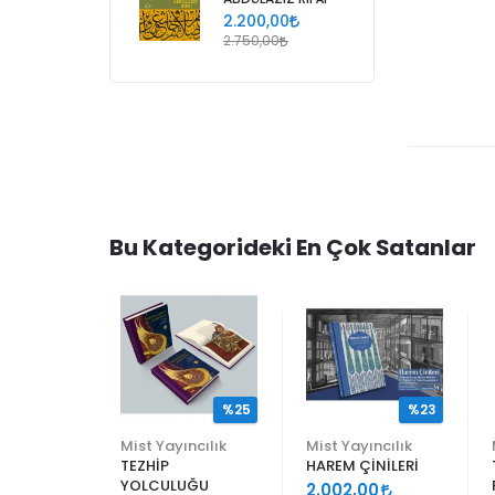
2.200,00
2.750,00
Bu Kategorideki En Çok Satanlar
%25
%25
%23
ncılık
Mist Yayıncılık
Mist Yayıncılık
TEZHİP
HAREM ÇİNİLERİ
YOLCULUĞU
9
2.002,00