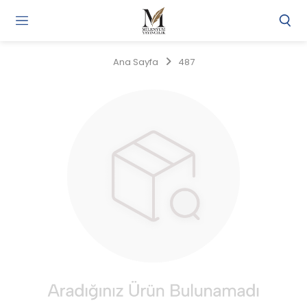
Gi
Y
/
Ana Sayfa
487
Ü
O