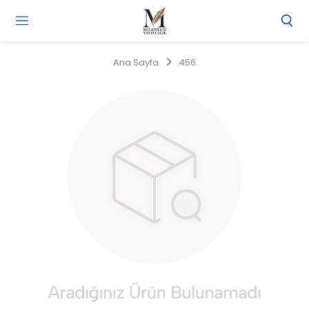
Gi
Y
/
Ana Sayfa
456
Ü
O