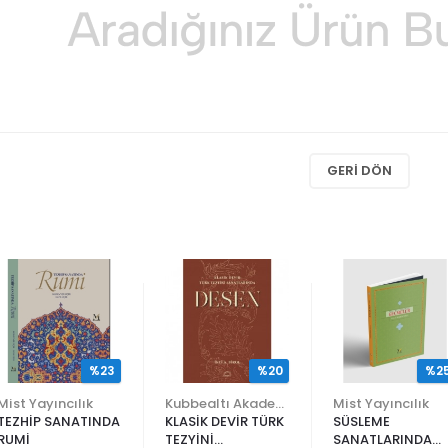
GERI DÖN
%23
%20
%2
Mist Yayıncılık
Kubbealtı Akademisi Kültür ve Sanat Vakfı
Mist Yayıncılık
TEZHİP SANATINDA
KLASİK DEVİR TÜRK
SÜSLEME
RUMİ
TEZYİNİ
SANATLARINDA