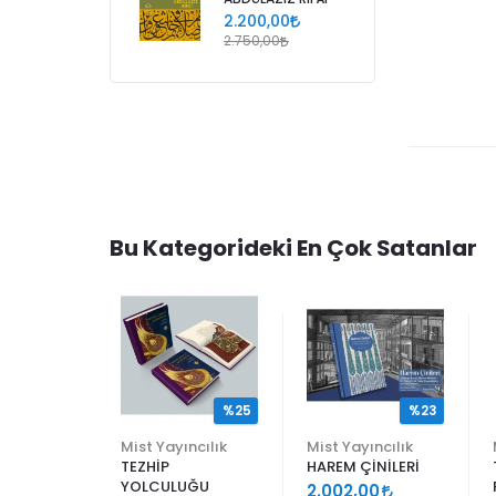
2.200,00
2.750,00
Bu Kategorideki En Çok Satanlar
%25
%25
%23
ncılık
Mist Yayıncılık
Mist Yayıncılık
TEZHİP
HAREM ÇİNİLERİ
YOLCULUĞU
9
2.002,00