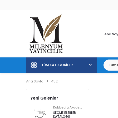
Ana Sa
TÜM KATEGORILER
Ana Sayfa
452
Yeni Gelenler
Kubbealtı Akademisi Kültür ve Sanat Vakfı
SEÇME ESERLER
KATALOĞU