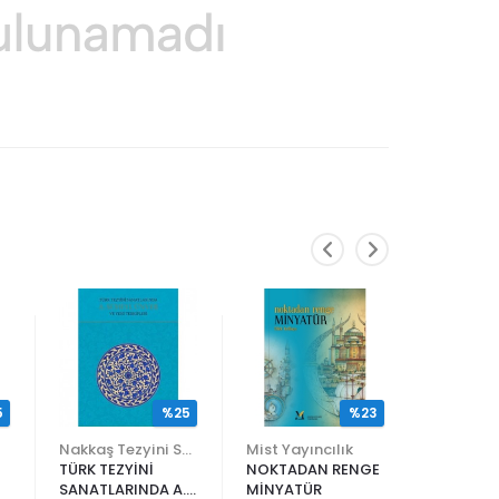
5
%25
%23
Nakkaş Tezyini Sanatlar Merkezi Yayınları
Mist Yayıncılık
TÜRK TEZYİNİ
NOKTADAN RENGE
ALİ EN N
SANATLARINDA A.
MİNYATÜR
ER RAKIM