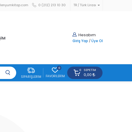
lenyumkitap.com
0 (212) 213 10 30
TR
Türk Lirası
Hesabım
ŞİM
Giriş Yap
/
Üye Ol
0
SEPETIM
0
0,00
FAVORILERIM
SIPARIŞLERIM