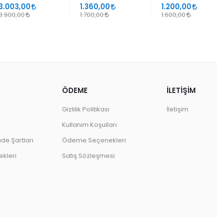
SANATLARINDA
GEÇMELER
3.003,00
1.360,00
1.200,00
DESEN
3.900,00
1.700,00
1.600,00
ÖDEME
İLETİŞİM
Gizlilik Politikası
İletişim
Kullanım Koşulları
ade Şartları
Ödeme Seçenekleri
kleri
Satış Sözleşmesi