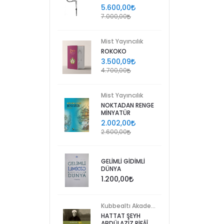
5.600,00
7.000,00
Mist Yayıncılık
ROKOKO
3.500,09
4.700,00
Mist Yayıncılık
NOKTADAN RENGE
MİNYATÜR
2.002,00
2.600,00
GELİMLİ GİDİMLİ
DÜNYA
1.200,00
Kubbealtı Akademisi Kültür ve Sanat Vakfı
HATTAT ŞEYH
ABDÜLAZİZ RİFÂÎ