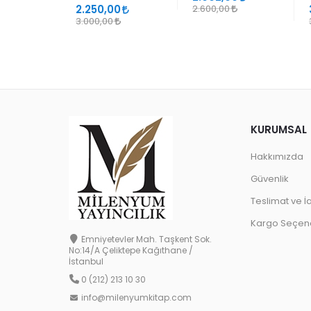
2.250,00
2.600,00
3.000,00
KURUMSAL
Hakkımızda
Güvenlik
Teslimat ve İ
Kargo Seçene
Emniyetevler Mah. Taşkent Sok.
No:14/A Çeliktepe Kağıthane /
İstanbul
0 (212) 213 10 30
info@milenyumkitap.com