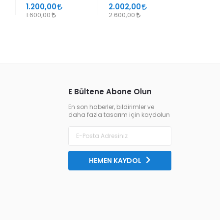
SÜHEYL ÜNVER VE
1.200,00
2.002,00
1.105,00
YENİ TERKİPLERİ
1.600,00
2.600,00
1.300,00
E Bültene Abone Olun
En son haberler, bildirimler ve
daha fazla tasarım için kaydolun
HEMEN KAYDOL