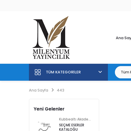
Ana Sa
TÜM KATEGORILER
Ana Sayfa
443
Yeni Gelenler
Kubbealtı Akademisi Kültür ve Sanat Vakfı
SEÇME ESERLER
KATALOĞU