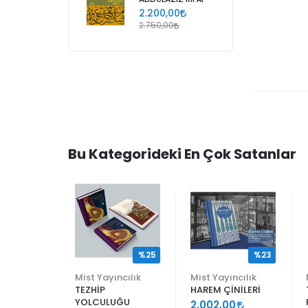
2.200,00
2.750,00
Bu Kategorideki En Çok Satanlar
%25
%25
%23
ncılık
Mist Yayıncılık
Mist Yayıncılık
TEZHİP
HAREM ÇİNİLERİ
YOLCULUĞU
9
2.002,00