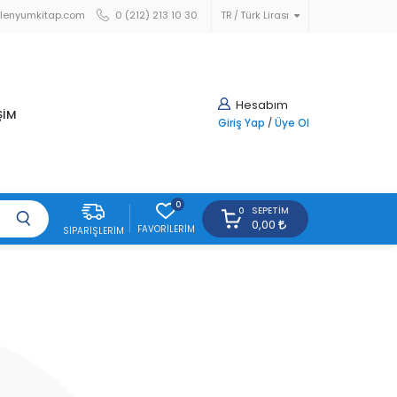
lenyumkitap.com
0 (212) 213 10 30
TR
Türk Lirası
Hesabım
ŞİM
Giriş Yap
/
Üye Ol
0
SEPETIM
0
0,00
FAVORILERIM
SIPARIŞLERIM