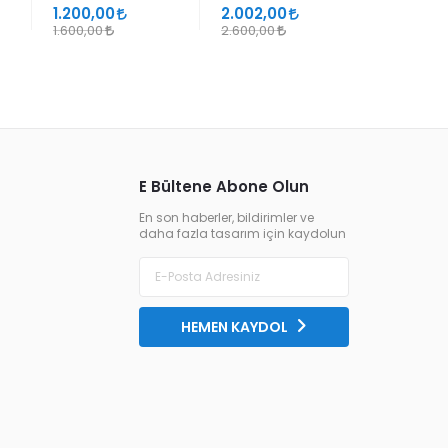
SÜHEYL ÜNVER VE
1.200,00
2.002,00
1.105,00
YENİ TERKİPLERİ
1.600,00
2.600,00
1.300,00
E Bültene Abone Olun
En son haberler, bildirimler ve
daha fazla tasarım için kaydolun
HEMEN KAYDOL