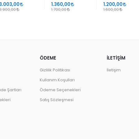
SANATLARINDA
GEÇMELER
3.003,00
1.360,00
1.200,00
DESEN
3.900,00
1.700,00
1.600,00
ÖDEME
İLETİŞİM
Gizlilik Politikası
İletişim
Kullanım Koşulları
ade Şartları
Ödeme Seçenekleri
kleri
Satış Sözleşmesi