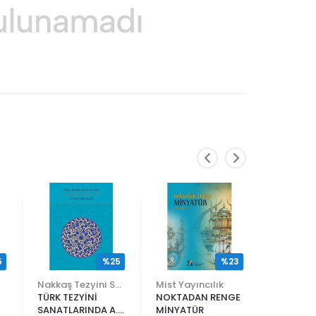
5
%25
%23
Nakkaş Tezyini Sanatlar Merkezi Yayınları
Mist Yayıncılık
TÜRK TEZYİNİ
NOKTADAN RENGE
ALİ EN N
SANATLARINDA A.
MİNYATÜR
ER RAKIM