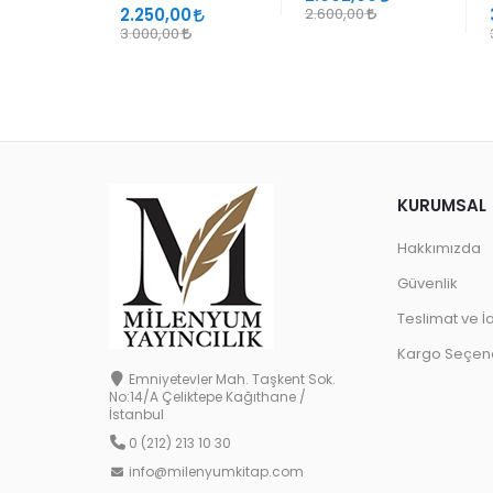
2.250,00
2.600,00
3.000,00
KURUMSAL
Hakkımızda
Güvenlik
Teslimat ve İ
Kargo Seçene
Emniyetevler Mah. Taşkent Sok.
No:14/A Çeliktepe Kağıthane /
İstanbul
0 (212) 213 10 30
info@milenyumkitap.com