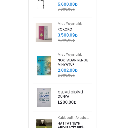
5.600,00
7.000,00
Mist Yayıncılık
ROKOKO
3.500,09
4.700,00
Mist Yayıncılık
NOKTADAN RENGE
MİNYATÜR
2.002,00
2.600,00
GELİMLİ GİDİMLİ
DÜNYA
1.200,00
Kubbealtı Akademisi Kültür ve Sanat Vakfı
HATTAT ŞEYH
ABDÜLAZİZ RİFÂÎ