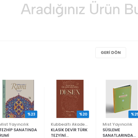
GERI DÖN
%23
%20
%2
Mist Yayıncılık
Kubbealtı Akademisi Kültür ve Sanat Vakfı
Mist Yayıncılık
TEZHİP SANATINDA
KLASİK DEVİR TÜRK
SÜSLEME
RUMİ
TEZYİNİ
SANATLARINDA