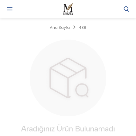
Gi
Y
/
Ana Sayfa
438
Ü
O