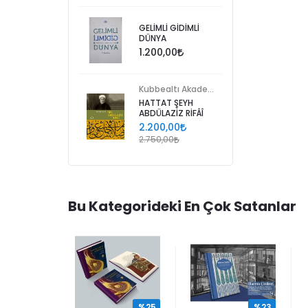
GELİMLİ GİDİMLİ
DÜNYA
1.200,00
Kubbealtı Akademisi Kültür ve Sanat Vakfı
HATTAT ŞEYH
ABDÜLAZİZ RİFÂÎ
2.200,00
2.750,00
Bu Kategorideki En Çok Satanlar
%25
%25
%23