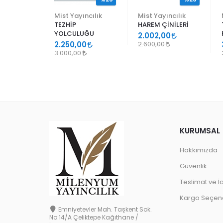
ncılık
Mist Yayıncılık
Mist Yayıncılık
TEZHİP
HAREM ÇİNİLERİ
YOLCULUĞU
9
2.002,00
2.250,00
2.600,00
3.000,00
KURUMSAL
Hakkımızda
Güvenlik
Teslimat ve İ
Kargo Seçene
Emniyetevler Mah. Taşkent Sok.
No:14/A Çeliktepe Kağıthane /