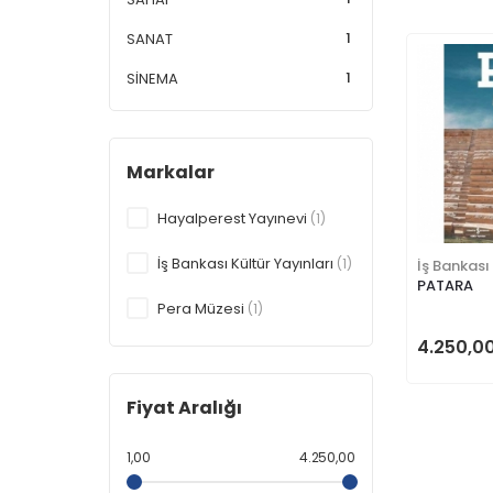
1
SANAT
1
SİNEMA
Markalar
Hayalperest Yayınevi
(1)
İş Bankası Kültür Yayınları
(1)
İş Bankası
PATARA
Pera Müzesi
(1)
4.250,0
Fiyat Aralığı
1,00
4.250,00