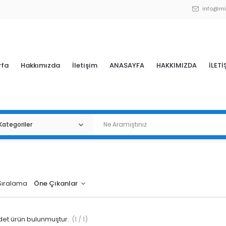
info@mi
yfa
Hakkımızda
İletişim
ANASAYFA
HAKKIMIZDA
İLETİ
Sıralama
et ürün bulunmuştur.
(1 / 1)