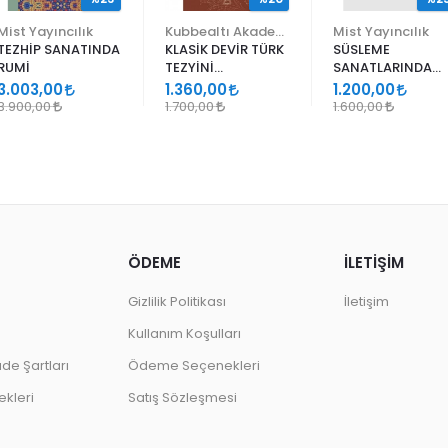
Mist Yayıncılık
Kubbealtı Akademisi Kültür ve Sanat Vakfı
Mist Yayıncılık
TEZHİP SANATINDA
KLASİK DEVİR TÜRK
SÜSLEME
RUMİ
TEZYİNİ
SANATLARINDA
SANATLARINDA
GEÇMELER
3.003,00
1.360,00
1.200,00
DESEN
3.900,00
1.700,00
1.600,00
ÖDEME
İLETİŞİM
Gizlilik Politikası
İletişim
Kullanım Koşulları
ade Şartları
Ödeme Seçenekleri
kleri
Satış Sözleşmesi