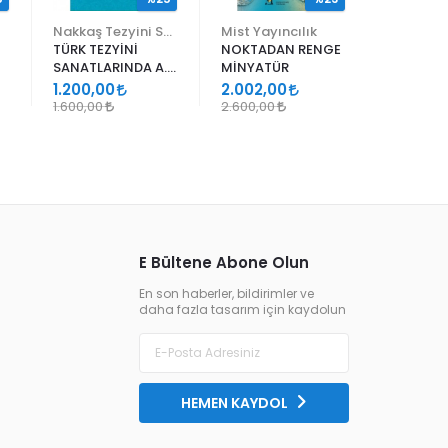
Nakkaş Tezyini Sanatlar Merkezi Yayınları
Mist Yayıncılık
TÜRK TEZYİNİ
NOKTADAN RENGE
ALİ EN N
SANATLARINDA A.
MİNYATÜR
ER RAKIM
SÜHEYL ÜNVER VE
1.200,00
2.002,00
1.105,00
YENİ TERKİPLERİ
1.600,00
2.600,00
1.300,00
E Bültene Abone Olun
En son haberler, bildirimler ve
daha fazla tasarım için kaydolun
HEMEN KAYDOL