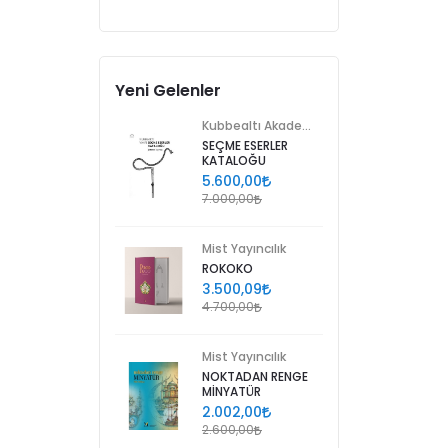
Yeni Gelenler
Kubbealtı Akademisi Kültür ve Sanat Vakfı
SEÇME ESERLER
KATALOĞU
5.600,00
7.000,00
Mist Yayıncılık
ROKOKO
3.500,09
4.700,00
Mist Yayıncılık
NOKTADAN RENGE
MİNYATÜR
2.002,00
2.600,00