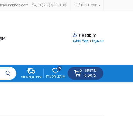
lenyumkitap.com
0 (212) 213 10 30
TR
Türk Lirası
Hesabım
ŞİM
Giriş Yap
/
Üye Ol
0
SEPETIM
0
0,00
FAVORILERIM
SIPARIŞLERIM