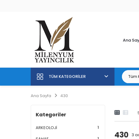
Ana Sa
TÜM KATEGORILER
Ana Sayfa
430
Kategoriler
1
ARKEOLOJİ
430
3
ad
1
SAHAF