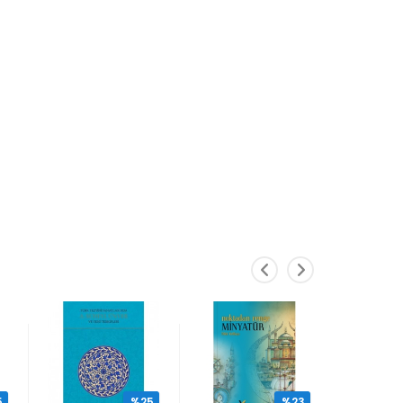
5
%25
%23