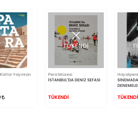
TÜKENDİ
T
 Kültür Yayınları
Pera Müzesi
Hayalpere
İSTANBUL'DA DENİZ SEFASI
SİNEMADA
DENEMELE
0
TÜKENDİ
TÜKENDİ