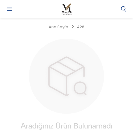
Gi
Y
/
Ana Sayfa
426
Ü
O