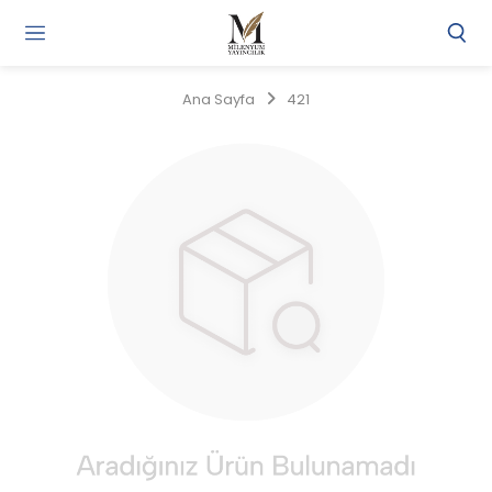
Gi
Y
/
Ana Sayfa
421
Ü
O