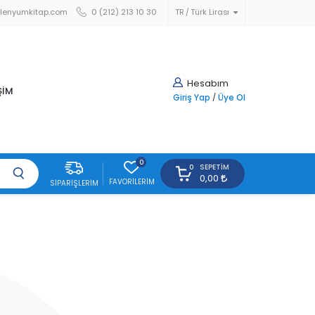
lenyumkitap.com
0 (212) 213 10 30
TR
Türk Lirası
Hesabım
ŞİM
Giriş Yap
/
Üye Ol
0
SEPETIM
0
0,00
FAVORILERIM
SIPARIŞLERIM