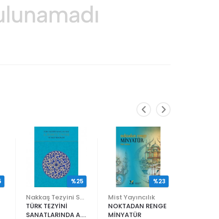
5
%25
%23
Nakkaş Tezyini Sanatlar Merkezi Yayınları
Mist Yayıncılık
TÜRK TEZYİNİ
NOKTADAN RENGE
ALİ EN N
SANATLARINDA A.
MİNYATÜR
ER RAKIM