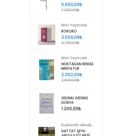
5.600,00
7.000,00
Mist Yayıncılık
ROKOKO
3.500,09
4.700,00
Mist Yayıncılık
NOKTADAN RENGE
MİNYATÜR
2.002,00
2.600,00
GELİMLİ GİDİMLİ
DÜNYA
1.200,00
Kubbealtı Akademisi Kültür ve Sanat Vakfı
HATTAT ŞEYH
ABDÜLAZİZ RİFÂÎ