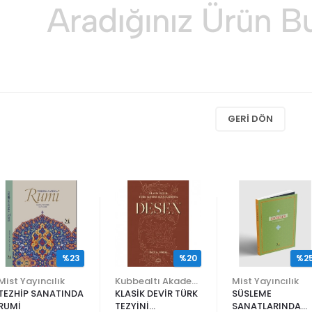
GERI DÖN
%23
%20
%2
Mist Yayıncılık
Kubbealtı Akademisi Kültür ve Sanat Vakfı
Mist Yayıncılık
TEZHİP SANATINDA
KLASİK DEVİR TÜRK
SÜSLEME
RUMİ
TEZYİNİ
SANATLARINDA