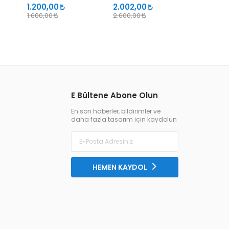
SÜHEYL ÜNVER VE
1.200,00
2.002,00
1.105,00
YENİ TERKİPLERİ
1.600,00
2.600,00
1.300,00
E Bültene Abone Olun
En son haberler, bildirimler ve
daha fazla tasarım için kaydolun
HEMEN KAYDOL