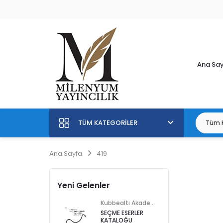
Ana Sa
TÜM KATEGORILER
Ana Sayfa
419
Yeni Gelenler
Kubbealtı Akademisi Kültür ve Sanat Vakfı
SEÇME ESERLER
KATALOĞU