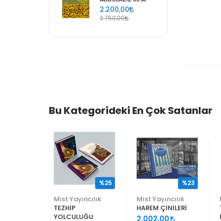
2.200,00
2.750,00
Bu Kategorideki En Çok Satanlar
%25
%25
%23
ncılık
Mist Yayıncılık
Mist Yayıncılık
TEZHİP
HAREM ÇİNİLERİ
YOLCULUĞU
9
2.002,00