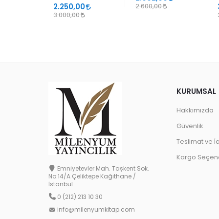
2.250,00
2.600,00
3.000,00
KURUMSAL
Hakkımızda
Güvenlik
Teslimat ve İ
Kargo Seçene
Emniyetevler Mah. Taşkent Sok.
No:14/A Çeliktepe Kağıthane /
İstanbul
0 (212) 213 10 30
info@milenyumkitap.com