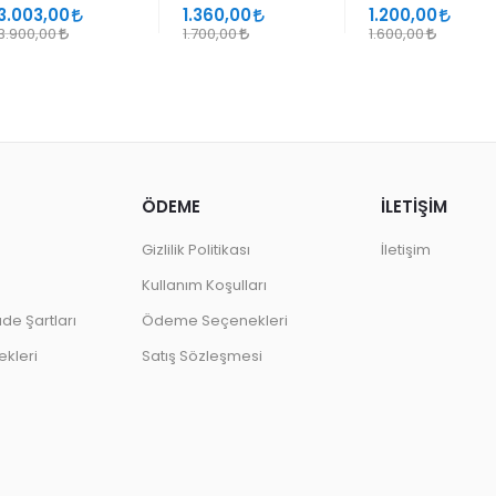
SANATLARINDA
GEÇMELER
3.003,00
1.360,00
1.200,00
DESEN
3.900,00
1.700,00
1.600,00
ÖDEME
İLETİŞİM
Gizlilik Politikası
İletişim
Kullanım Koşulları
ade Şartları
Ödeme Seçenekleri
kleri
Satış Sözleşmesi