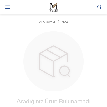
Gi
Y
/
Ana Sayfa
402
Ü
O