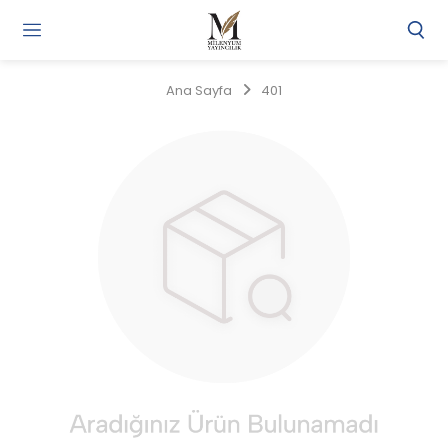
Gi
Y
/
Ana Sayfa
401
Ü
O