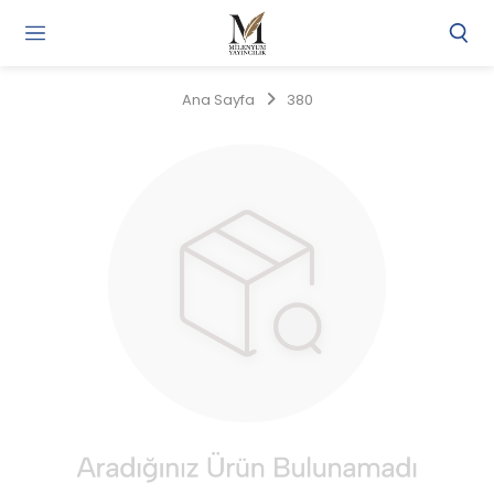
Gi
Y
/
Ana Sayfa
380
Ü
O