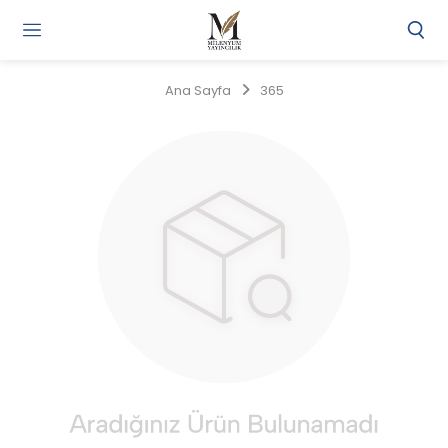
Gi
Y
/
Ana Sayfa
365
Ü
O