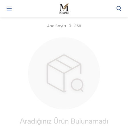
Gi
Y
/
Ana Sayfa
358
Ü
O