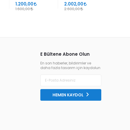
SÜHEYL ÜNVER VE
1.200,00
2.002,00
1.105,00
YENİ TERKİPLERİ
1.600,00
2.600,00
1.300,00
E Bültene Abone Olun
En son haberler, bildirimler ve
daha fazla tasarım için kaydolun
HEMEN KAYDOL