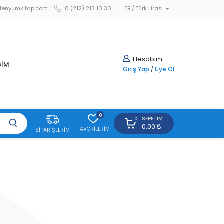
lenyumkitap.com
0 (212) 213 10 30
TR
Türk Lirası
Hesabım
ŞİM
Giriş Yap
/
Üye Ol
0
SEPETIM
0
0,00
FAVORILERIM
SIPARIŞLERIM