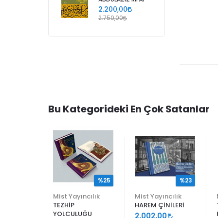
2.200,00
2.750,00
Bu Kategorideki En Çok Satanlar
%25
%25
%23
ncılık
Mist Yayıncılık
Mist Yayıncılık
TEZHİP
HAREM ÇİNİLERİ
YOLCULUĞU
9
2.002,00