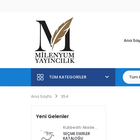
Ana Sa
TÜM KATEGORILER
Ana Sayfa
354
Yeni Gelenler
Kubbealtı Akademisi Kültür ve Sanat Vakfı
SEÇME ESERLER
KATALOĞU