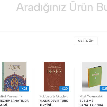
GERI DÖN
%23
%20
%2
Mist Yayıncılık
Kubbealtı Akademisi Kültür ve Sanat Vakfı
Mist Yayıncılık
TEZHİP SANATINDA
KLASİK DEVİR TÜRK
SÜSLEME
RUMİ
TEZYİNİ
SANATLARINDA