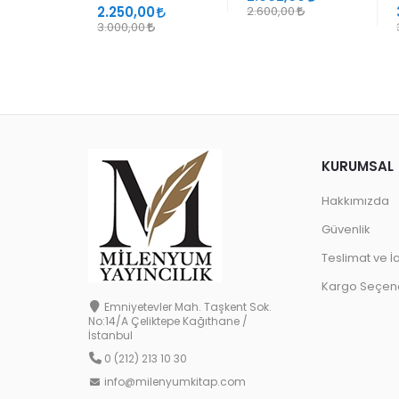
2.250,00
2.600,00
3.000,00
KURUMSAL
Hakkımızda
Güvenlik
Teslimat ve İ
Kargo Seçene
Emniyetevler Mah. Taşkent Sok.
No:14/A Çeliktepe Kağıthane /
İstanbul
0 (212) 213 10 30
info@milenyumkitap.com