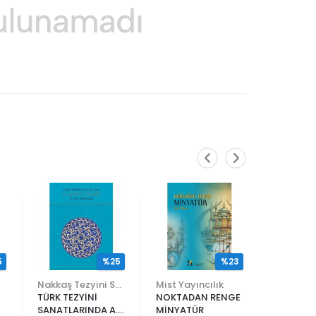
5
%25
%23
Nakkaş Tezyini Sanatlar Merkezi Yayınları
Mist Yayıncılık
TÜRK TEZYİNİ
NOKTADAN RENGE
ALİ EN N
SANATLARINDA A.
MİNYATÜR
ER RAKIM