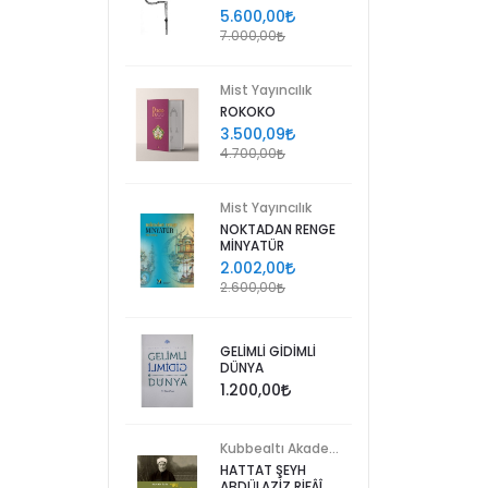
5.600,00
7.000,00
Mist Yayıncılık
ROKOKO
3.500,09
4.700,00
Mist Yayıncılık
NOKTADAN RENGE
MİNYATÜR
2.002,00
2.600,00
GELİMLİ GİDİMLİ
DÜNYA
1.200,00
Kubbealtı Akademisi Kültür ve Sanat Vakfı
HATTAT ŞEYH
ABDÜLAZİZ RİFÂÎ