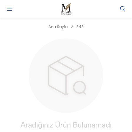
Gi
Y
/
Ana Sayfa
348
Ü
O