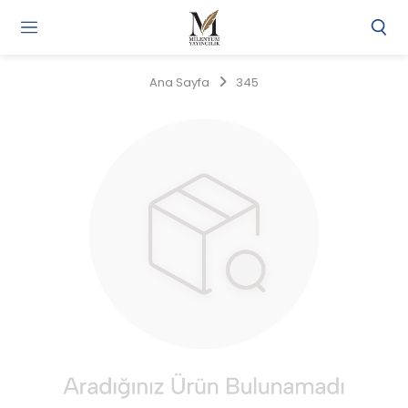
Gi
Y
/
Ana Sayfa
345
Ü
O