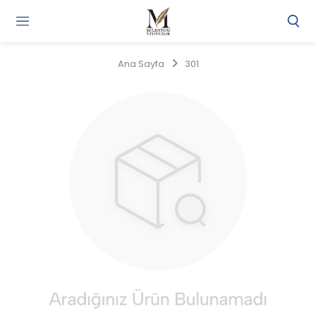
Gi
Y
/
Ana Sayfa
301
Ü
O