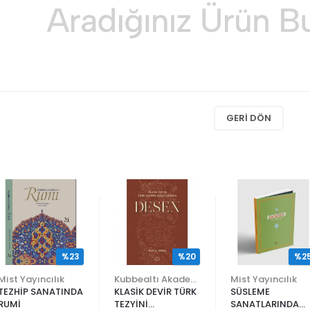
GERI DÖN
%23
%20
%2
Mist Yayıncılık
Kubbealtı Akademisi Kültür ve Sanat Vakfı
Mist Yayıncılık
TEZHİP SANATINDA
KLASİK DEVİR TÜRK
SÜSLEME
RUMİ
TEZYİNİ
SANATLARINDA