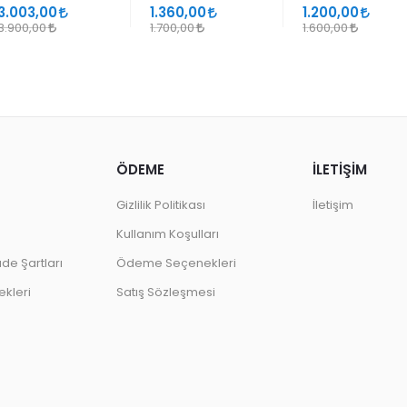
SANATLARINDA
GEÇMELER
3.003,00
1.360,00
1.200,00
DESEN
3.900,00
1.700,00
1.600,00
ÖDEME
İLETİŞİM
Gizlilik Politikası
İletişim
Kullanım Koşulları
ade Şartları
Ödeme Seçenekleri
kleri
Satış Sözleşmesi