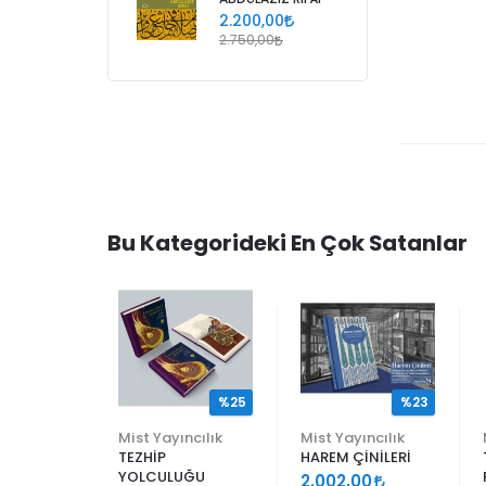
2.200,00
2.750,00
Bu Kategorideki En Çok Satanlar
%25
%25
%23
ncılık
Mist Yayıncılık
Mist Yayıncılık
TEZHİP
HAREM ÇİNİLERİ
YOLCULUĞU
9
2.002,00