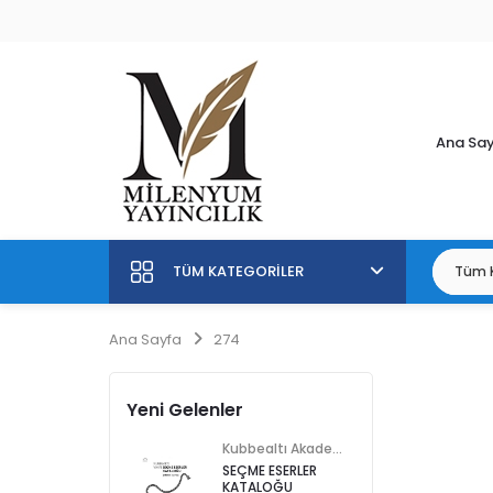
Ana Sa
TÜM KATEGORILER
Ana Sayfa
274
Yeni Gelenler
Kubbealtı Akademisi Kültür ve Sanat Vakfı
SEÇME ESERLER
KATALOĞU