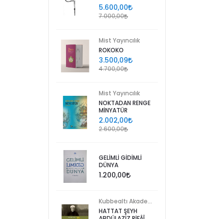
5.600,00
7.000,00
Mist Yayıncılık
ROKOKO
3.500,09
4.700,00
Mist Yayıncılık
NOKTADAN RENGE
MİNYATÜR
2.002,00
2.600,00
GELİMLİ GİDİMLİ
DÜNYA
1.200,00
Kubbealtı Akademisi Kültür ve Sanat Vakfı
HATTAT ŞEYH
ABDÜLAZİZ RİFÂÎ