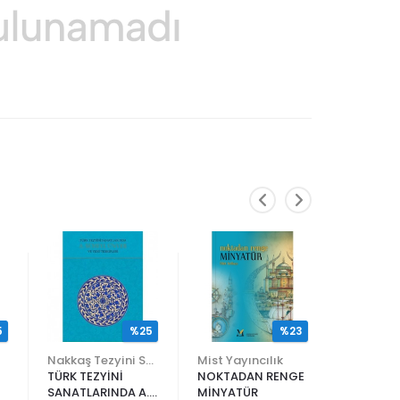
5
%25
%23
Nakkaş Tezyini Sanatlar Merkezi Yayınları
Mist Yayıncılık
TÜRK TEZYİNİ
NOKTADAN RENGE
ALİ EN N
SANATLARINDA A.
MİNYATÜR
ER RAKIM