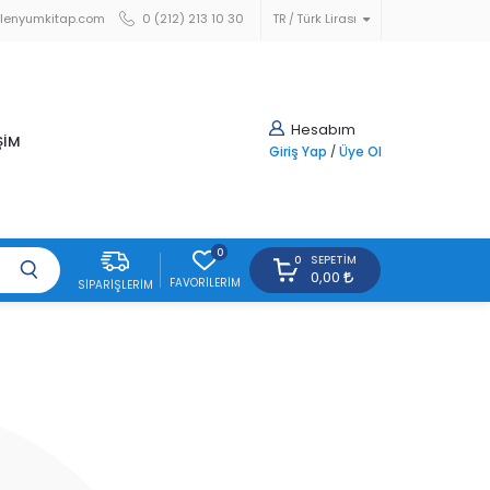
lenyumkitap.com
0 (212) 213 10 30
TR
Türk Lirası
Hesabım
ŞİM
Giriş Yap
/
Üye Ol
0
SEPETIM
0
0,00
FAVORILERIM
SIPARIŞLERIM