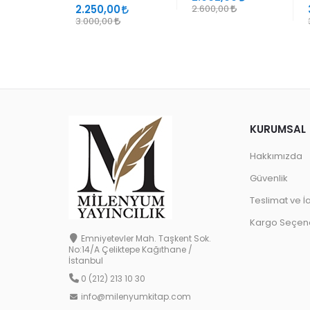
2.250,00
2.600,00
3.000,00
KURUMSAL
Hakkımızda
Güvenlik
Teslimat ve İ
Kargo Seçene
Emniyetevler Mah. Taşkent Sok.
No:14/A Çeliktepe Kağıthane /
İstanbul
0 (212) 213 10 30
info@milenyumkitap.com