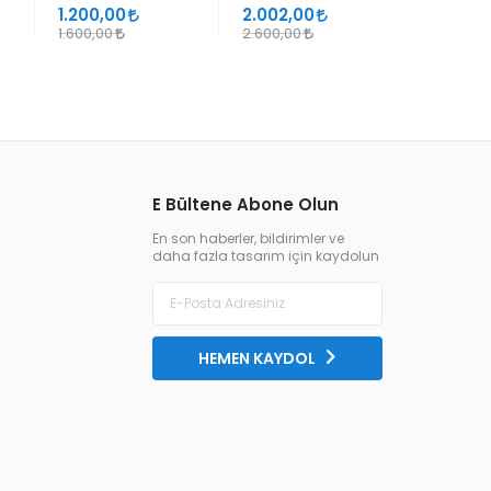
SÜHEYL ÜNVER VE
1.200,00
2.002,00
1.105,00
YENİ TERKİPLERİ
1.600,00
2.600,00
1.300,00
E Bültene Abone Olun
En son haberler, bildirimler ve
daha fazla tasarım için kaydolun
HEMEN KAYDOL