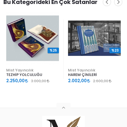
Bu Kategorideki En Çok Satanlar
%25
%23
Mist Yayıncılık
Mist Yayıncılık
TEZHİP YOLCULUĞU
HAREM ÇİNİLERİ
2.250,00
2.002,00
3.000,00
2.600,00