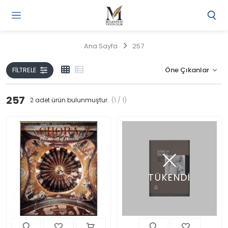
Gi
Y
/
Ana Sayfa
257
Ü
O
FILTRELE
257
2
adet ürün bulunmuştur.
(1 / 1)
TÜKENDİ