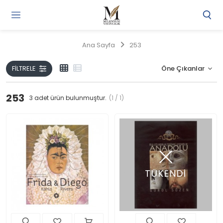
Gi
Y
/
Ana Sayfa
253
Ü
O
FILTRELE
253
3
adet ürün bulunmuştur.
(1 / 1)
TÜKENDİ