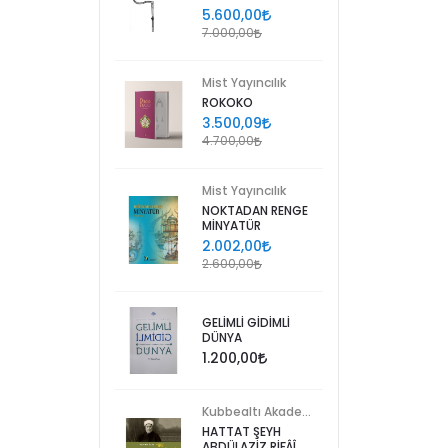
5.600,00
7.000,00
Mist Yayıncılık
ROKOKO
3.500,09
4.700,00
Mist Yayıncılık
NOKTADAN RENGE
MİNYATÜR
2.002,00
2.600,00
GELİMLİ GİDİMLİ
DÜNYA
1.200,00
Kubbealtı Akademisi Kültür ve Sanat Vakfı
HATTAT ŞEYH
ABDÜLAZİZ RİFÂÎ