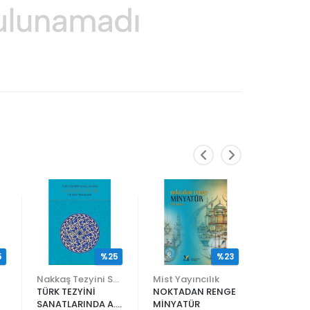
5
%25
%23
Nakkaş Tezyini Sanatlar Merkezi Yayınları
Mist Yayıncılık
TÜRK TEZYİNİ
NOKTADAN RENGE
ALİ EN N
SANATLARINDA A.
MİNYATÜR
ER RAKIM