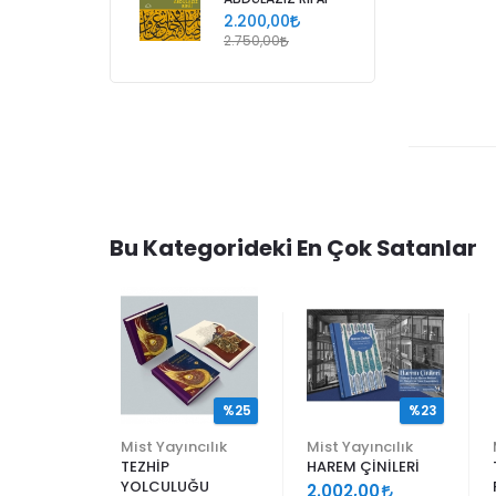
2.200,00
2.750,00
Bu Kategorideki En Çok Satanlar
%25
%25
%23
ncılık
Mist Yayıncılık
Mist Yayıncılık
TEZHİP
HAREM ÇİNİLERİ
YOLCULUĞU
9
2.002,00