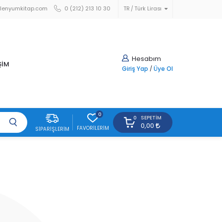
lenyumkitap.com
0 (212) 213 10 30
TR
Türk Lirası
Hesabım
ŞİM
Giriş Yap
/
Üye Ol
0
SEPETIM
0
0,00
FAVORILERIM
SIPARIŞLERIM