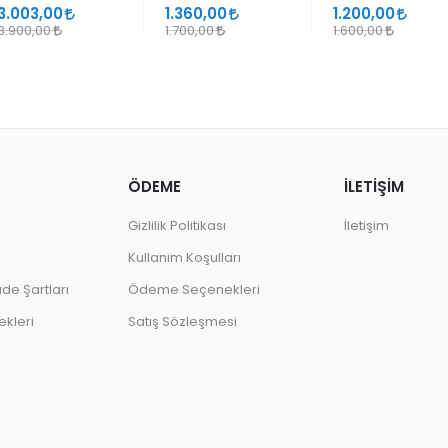
SANATLARINDA
GEÇMELER
3.003,00
1.360,00
1.200,00
DESEN
3.900,00
1.700,00
1.600,00
ÖDEME
İLETİŞİM
Gizlilik Politikası
İletişim
Kullanım Koşulları
ade Şartları
Ödeme Seçenekleri
kleri
Satış Sözleşmesi