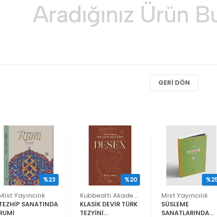
GERI DÖN
%23
%20
%2
Mist Yayıncılık
Kubbealtı Akademisi Kültür ve Sanat Vakfı
Mist Yayıncılık
TEZHİP SANATINDA
KLASİK DEVİR TÜRK
SÜSLEME
RUMİ
TEZYİNİ
SANATLARINDA