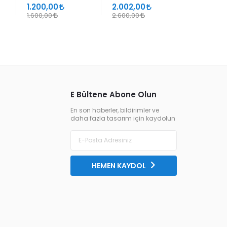
SÜHEYL ÜNVER VE
1.200,00
2.002,00
1.105,00
YENİ TERKİPLERİ
1.600,00
2.600,00
1.300,00
E Bültene Abone Olun
En son haberler, bildirimler ve
daha fazla tasarım için kaydolun
HEMEN KAYDOL