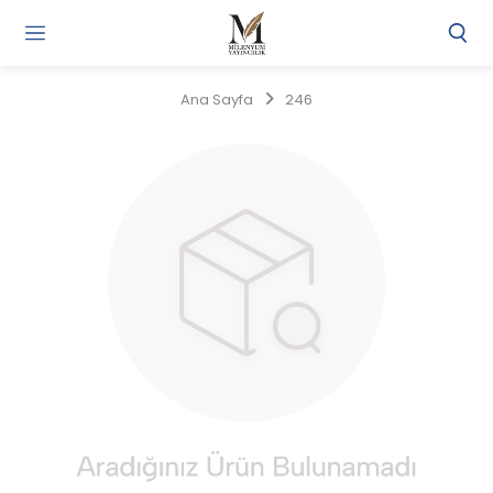
Gi
Y
/
Ana Sayfa
246
Ü
O