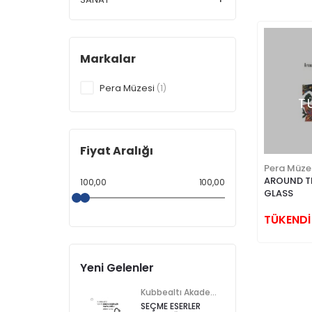
Markalar
Pera Müzesi
(1)
T
Fiyat Aralığı
Pera Müze
AROUND T
100,00
100,00
GLASS
TÜKENDİ
Yeni Gelenler
Kubbealtı Akademisi Kültür ve Sanat Vakfı
SEÇME ESERLER