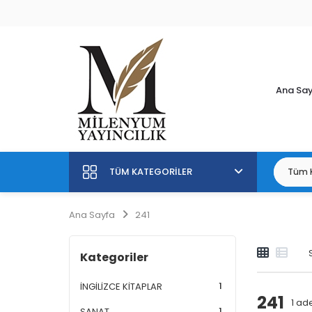
Ana Sa
TÜM KATEGORILER
Ana Sayfa
241
Kategoriler
1
İNGİLİZCE KİTAPLAR
241
1
ade
1
SANAT