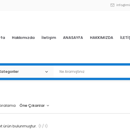
info@mi
yfa
Hakkımızda
İletişim
ANASAYFA
HAKKIMIZDA
İLETİ
Sıralama
t ürün bulunmuştur.
(1 / 1)