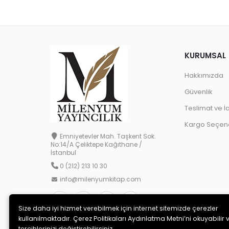
KURUMSAL
Hakkımızda
Güvenlik
Teslimat ve İ
Kargo Seçene
Emniyetevler Mah. Taşkent Sok.
No:14/A Çeliktepe Kağıthane /
İstanbul
0 (212) 213 10 30
info@milenyumkitap.com
Size daha iyi hizmet verebilmek için internet sitemizde çerezler
kullanılmaktadır. Çerez Politikaları Aydınlatma Metni’ni okuyabilir 