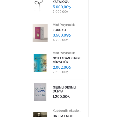
KATALOĞU
5.600,00
7.000,00
Mist Yayıncılık
ROKOKO
3.500,09
4.700,00
Mist Yayıncılık
NOKTADAN RENGE
MİNYATÜR
2.002,00
2.600,00
GELİMLİ GİDİMLİ
DÜNYA
1.200,00
Kubbealtı Akademisi Kültür ve Sanat Vakfı
HATTAT ŞEYH