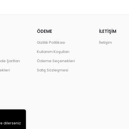
ÖDEME
İLETİŞİM
Gizlilik Politikası
İletişim
Kullanım Koşulları
ade Şartları
Ödeme Seçenekleri
kleri
Satış Sözleşmesi
ve dilerseniz