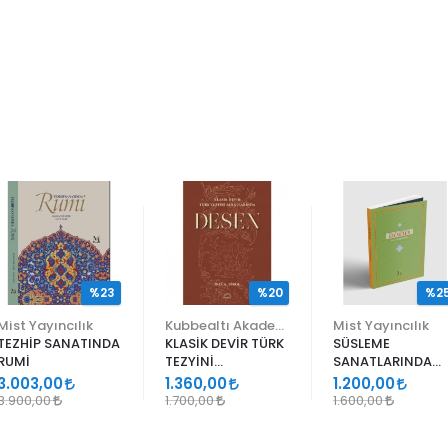
%23
%20
%2
Mist Yayıncılık
Kubbealtı Akademisi Kültür ve Sanat Vakfı
Mist Yayıncılık
TEZHİP SANATINDA
KLASİK DEVİR TÜRK
SÜSLEME
RUMİ
TEZYİNİ
SANATLARINDA
SANATLARINDA
GEÇMELER
3.003,00
1.360,00
1.200,00
DESEN
3.900,00
1.700,00
1.600,00