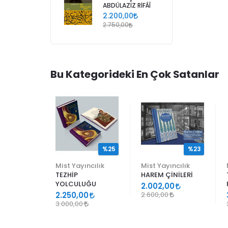
ABDÜLAZİZ RİFÂÎ
2.200,00
2.750,00
Bu Kategorideki En Çok Satanlar
%25
%25
%23
ncılık
Mist Yayıncılık
Mist Yayıncılık
TEZHİP
HAREM ÇİNİLERİ
YOLCULUĞU
9
2.002,00
2.250,00
2.600,00
3.000,00