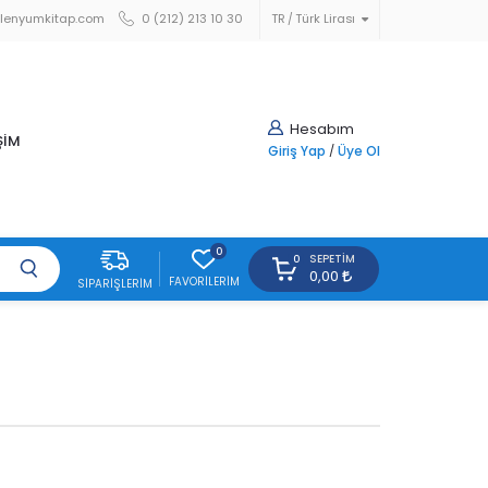
lenyumkitap.com
0 (212) 213 10 30
TR
Türk Lirası
Hesabım
ŞİM
Giriş Yap
/
Üye Ol
0
SEPETIM
0
0,00
FAVORILERIM
SIPARIŞLERIM