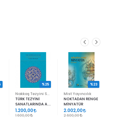
5
%25
%23
Nakkaş Tezyini Sanatlar Merkezi Yayınları
Mist Yayıncılık
TÜRK TEZYİNİ
NOKTADAN RENGE
ALİ EN N
SANATLARINDA A.
MİNYATÜR
ER RAKIM
SÜHEYL ÜNVER VE
1.200,00
2.002,00
1.105,00
YENİ TERKİPLERİ
1.600,00
2.600,00
1.300,00