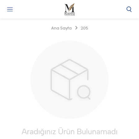
Gi
Y
/
Ana Sayfa
205
Ü
O