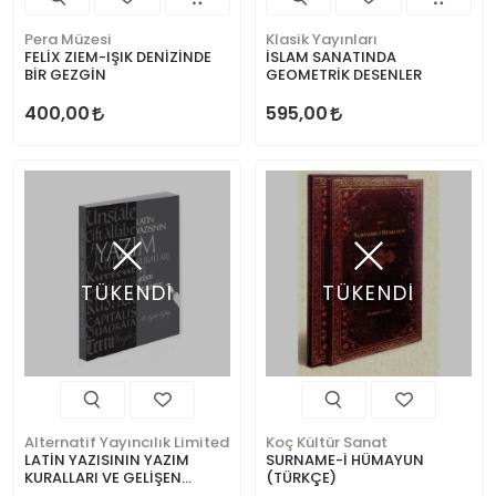
Pera Müzesi
Klasik Yayınları
FELİX ZIEM-IŞIK DENİZİNDE
İSLAM SANATINDA
BİR GEZGİN
GEOMETRİK DESENLER
400,00
595,00
TÜKENDİ
TÜKENDİ
Alternatif Yayıncılık Limited
Koç Kültür Sanat
LATİN YAZISININ YAZIM
SURNAME-İ HÜMAYUN
KURALLARI VE GELİŞEN
(TÜRKÇE)
KARAKTERLERİ