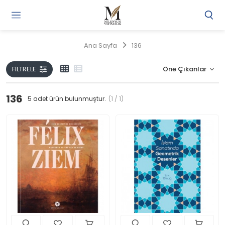
Gi
Y
/
Ana Sayfa
136
Ü
O
FILTRELE
136
5
adet ürün bulunmuştur.
(1 / 1)