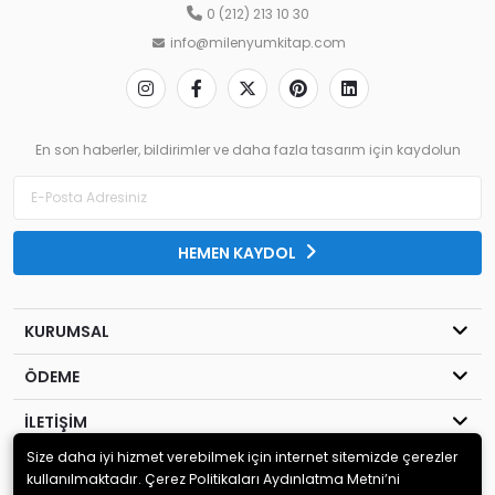
0 (212) 213 10 30
info@milenyumkitap.com
En son haberler, bildirimler ve daha fazla tasarım için kaydolun
HEMEN KAYDOL
KURUMSAL
ÖDEME
İLETİŞİM
Size daha iyi hizmet verebilmek için internet sitemizde çerezler
© 2020
MİLENYUM YAYINCILIK
. Tüm hakları saklıdır.
kullanılmaktadır. Çerez Politikaları Aydınlatma Metni’ni