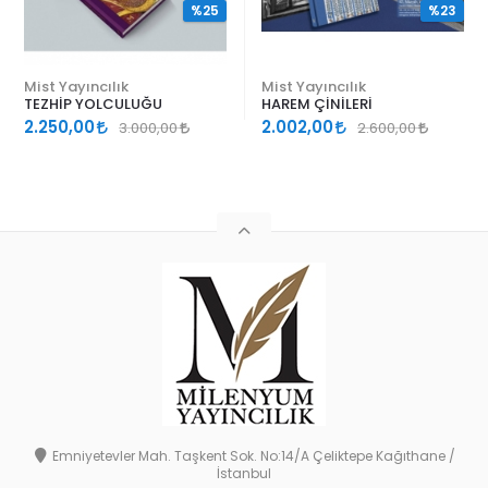
%25
%23
Mist Yayıncılık
Mist Yayıncılık
TEZHİP YOLCULUĞU
HAREM ÇİNİLERİ
2.250,00
2.002,00
3.000,00
2.600,00
Emniyetevler Mah. Taşkent Sok. No:14/A Çeliktepe Kağıthane /
İstanbul