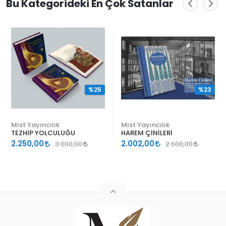
Bu Kategorideki En Çok Satanlar
%25
%23
Mist Yayıncılık
Mist Yayıncılık
TEZHİP YOLCULUĞU
HAREM ÇİNİLERİ
2.250,00
2.002,00
3.000,00
2.600,00