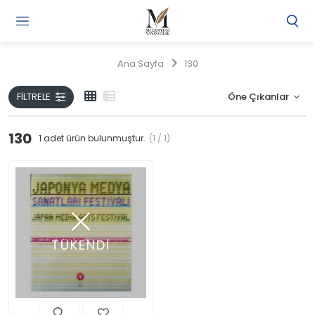
Gi
Y
/
Ana Sayfa
130
Ü
O
FILTRELE
130
1
adet ürün bulunmuştur.
(1 / 1)
TÜKENDİ