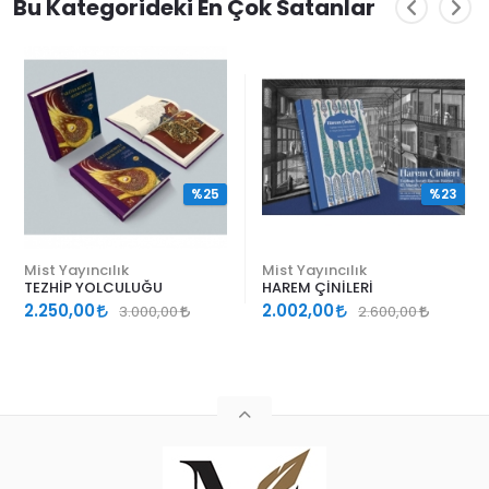
Bu Kategorideki En Çok Satanlar
%25
%23
Mist Yayıncılık
Mist Yayıncılık
TEZHİP YOLCULUĞU
HAREM ÇİNİLERİ
2.250,00
2.002,00
3.000,00
2.600,00