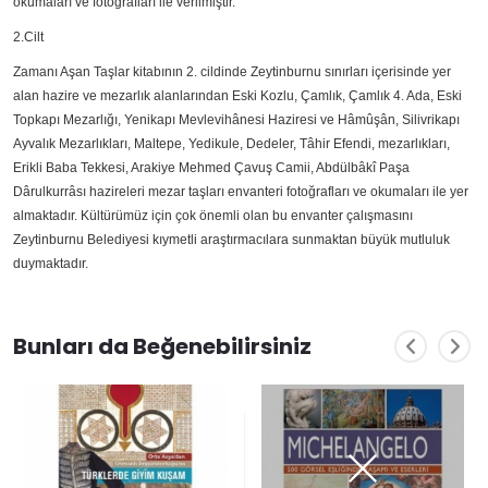
okumaları ve fotoğrafları ile verilmiştir.
2.Cilt
Zamanı Aşan Taşlar kitabının 2. cildinde Zeytinburnu sınırları içerisinde yer
alan hazire ve mezarlık alanlarından Eski Kozlu, Çamlık, Çamlık 4. Ada, Eski
Topkapı Mezarlığı, Yenikapı Mevlevihânesi Haziresi ve Hâmûşân, Silivrikapı
Ayvalık Mezarlıkları, Maltepe, Yedikule, Dedeler, Tâhir Efendi, mezarlıkları,
Erikli Baba Tekkesi, Arakiye Mehmed Çavuş Camii, Abdülbâkî Paşa
Dârulkurrâsı hazireleri mezar taşları envanteri fotoğrafları ve okumaları ile yer
almaktadır. Kültürümüz için çok önemli olan bu envanter çalışmasını
Zeytinburnu Belediyesi kıymetli araştırmacılara sunmaktan büyük mutluluk
duymaktadır.
Bunları da Beğenebilirsiniz