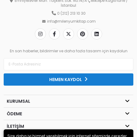
Emniyetevler Mah. Taşkent Sok. No:14/A Çeliktepe Kağıthane /
İstanbul
0 (212) 213 10 30
info@milenyumkitap.com
En son haberler, bildirimler ve daha fazla tasarım için kaydolun
HEMEN KAYDOL
KURUMSAL
ÖDEME
İLETİŞİM
Size daha iyi hizmet verebilmek için internet sitemizde çerezler