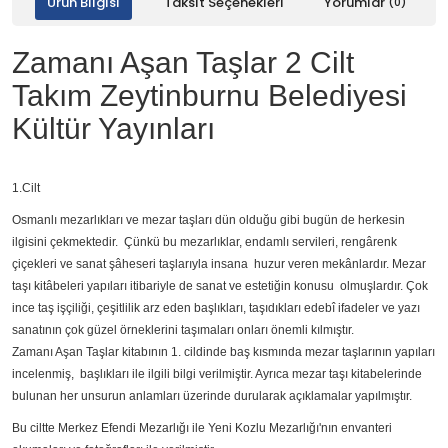
Ürün Bilgisi
Taksit Seçenekleri
Yorumlar
(0)
Zamanı Aşan Taşlar 2 Cilt
Takım Zeytinburnu Belediyesi
Kültür Yayınları
1.Cilt
Osmanlı mezarlıkları ve mezar taşları dün olduğu gibi bugün de herkesin
ilgisini çekmektedir. Çünkü bu mezarlıklar, endamlı servileri, rengârenk
çiçekleri ve sanat şâheseri taşlarıyla insana huzur veren mekânlardır. Mezar
taşı kitâbeleri yapıları itibariyle de sanat ve estetiğin konusu olmuşlardır. Çok
ince taş işçiliği, çeşitlilik arz eden başlıkları, taşıdıkları edebî ifadeler ve yazı
sanatının çok güzel örneklerini taşımaları onları önemli kılmıştır.
Zamanı Aşan Taşlar kitabının 1. cildinde baş kısmında mezar taşlarının yapıları
incelenmiş, başlıkları ile ilgili bilgi verilmiştir. Ayrıca mezar taşı kitabelerinde
bulunan her unsurun anlamları üzerinde durularak açıklamalar yapılmıştır.
Bu ciltte Merkez Efendi Mezarlığı ile Yeni Kozlu Mezarlığı'nın envanteri