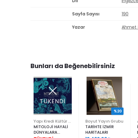
Dil
İngilizc
Sayfa Sayısı
190
Yazar
Ahmet 
Bunları da Beğenebilirsiniz
ENDİ
TÜKENDİ
%20
Yapı Kredi Kültür Sanat
Yapı Kredi Kültür Sanat
Boyut Yayın Grubu
RUEGEL
MİTOLOJİ HAYALİ
TARİHTE İZMİR
DÜNYALARA
HARİTALARI
İ
EKSİKSİZ REHBER