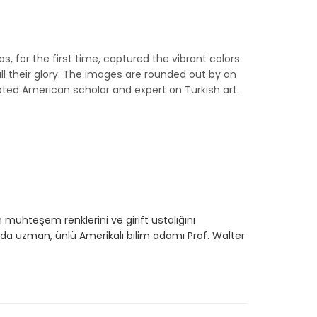
 for the first time, captured the vibrant colors
l their glory. The images are rounded out by an
oted American scholar and expert on Turkish art.
n muhteşem renklerini ve girift ustalığını
nda uzman, ünlü Amerikalı bilim adamı Prof. Walter