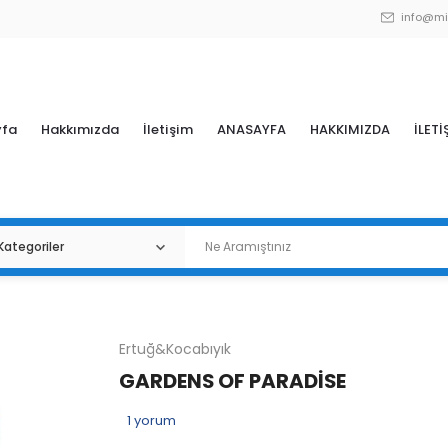
info@mi
yfa
Hakkımızda
İletişim
ANASAYFA
HAKKIMIZDA
İLETİ
Ertuğ&Kocabıyık
GARDENS OF PARADİSE
1
yorum