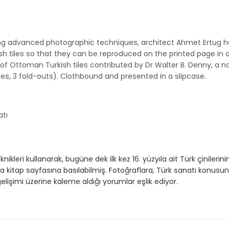
ng advanced photographic techniques, architect Ahmet Ertug has,
 tiles so that they can be reproduced on the printed page in al
of Ottoman Turkish tiles contributed by Dr Walter B. Denny, a n
tes, 3 fold-outs). Clothbound and presented in a slipcase.
atı
kleri kullanarak, bugüne dek ilk kez 16. yüzyıla ait Türk çinilerini
a kitap sayfasına basılabilmiş. Fotoğraflara, Türk sanatı konusu
elişimi üzerine kaleme aldığı yorumlar eşlik ediyor.