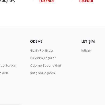
800,00
TÜKENDİ
TÜKENDİ
ÖDEME
İLETİŞİM
Gizlilik Politikası
İletişim
Kullanım Koşulları
ade Şartları
Ödeme Seçenekleri
kleri
Satış Sözleşmesi