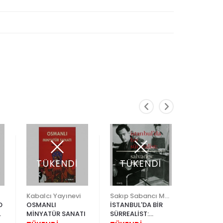
TÜKENDİ
TÜKENDİ
Kabalcı Yayınevi
Sakıp Sabancı Müzesi
Aygaz
D
OSMANLI
İSTANBUL'DA BİR
OSMANL
MİNYATÜR SANATI
SÜRREALİST:
SARAYIN
SALVADOR DALİ
ÇOCUKL