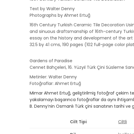
Text by Walter Denny
Photographs by Ahmet Ertuğ
16th Century Turkish Ceramic Tile Decoration Usi
and sinuous draftsmanship of 16th-century Turkish
essay on the history and development of the art 
32.5 by 41 cms, 190 pages (102 full-page color pla
Gardens of Paradise
Cennet Bahçeleri, 16. Yüzyıl Türk Çini Süsleme San
Metinler: Walter Denny
Fotoğraflar: Ahmet Ertuğ
Mimar Ahmet Ertuğ, geliştirilmiş fotoğraf çekim tekni
yakalamayı başarınca fotoğraflar da aynı ihtişaml
B. Denny’nin Osmanlı Türk çini sanatının tarihi ve g
Cilt Tipi
Ciltli