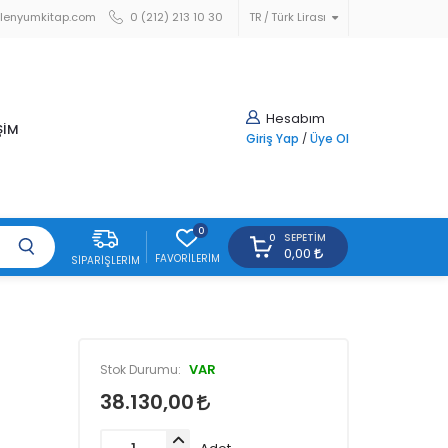
lenyumkitap.com
0 (212) 213 10 30
TR
Türk Lirası
Hesabım
ŞİM
Giriş Yap
/
Üye Ol
0
SEPETIM
0
0,00
FAVORILERIM
SIPARIŞLERIM
VAR
Stok Durumu:
38.130,00