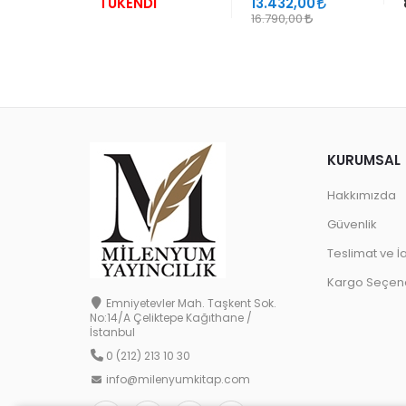
TÜKENDİ
13.432,00
16.790,00
KURUMSAL
Hakkımızda
Güvenlik
Teslimat ve İ
Kargo Seçene
Emniyetevler Mah. Taşkent Sok.
No:14/A Çeliktepe Kağıthane /
İstanbul
0 (212) 213 10 30
info@milenyumkitap.com