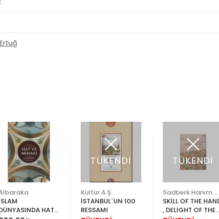
e
Ertuğ
TÜKENDİ
TÜKENDİ
Albaraka
Kültür A.Ş.
Sadberk Hanım Müzesi
İSLAM
İSTANBUL´UN 100
SKİLL OF THE HAN
DÜNYASINDA HAT
RESSAMI
, DELİGHT OF THE
VE MİMARİ
EYE