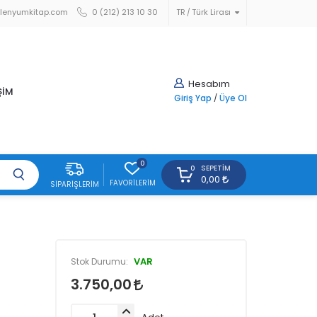
lenyumkitap.com
0 (212) 213 10 30
TR
Türk Lirası
Hesabım
ŞİM
Giriş Yap
/
Üye Ol
0
SEPETIM
0
0,00
FAVORILERIM
SIPARIŞLERIM
VAR
Stok Durumu:
3.750,00