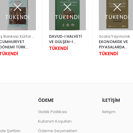
TÜKENDİ
TÜKENDİ
TÜKENDİ
İş Bankası Kültür Yayınları
DAVUD-I HALVETİ
Scala Yayıncılık
CUMHURİYET
VE GÜLŞEN-İ
EKONOMİDE VE
DÖNEMİ TÜRK
TEVHİD'İ
PİYASALARDA
TÜKENDİ
HEYKELİ
DALGALARI
TÜKENDİ
TÜKENDİ
YÖNETMEK
ÖDEME
İLETİŞİM
Gizlilik Politikası
İletişim
Kullanım Koşulları
ade Şartları
Ödeme Seçenekleri