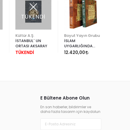
TÜKENDİ
TÜK
Kültür A.Ş.
Boyut Yayın Grubu
İSTANBUL´ UN
İSLAM
FRİGLER
ORTASI AKSARAY
UYGARLIĞINDA
TÜKEND
MİMARİ,
TÜKENDİ
12.420,00
GEOMETRİ, FİZİK,
KİMYA, TIP
E Bültene Abone Olun
En son haberler, bildirimler ve
daha fazla tasarım için kaydolun