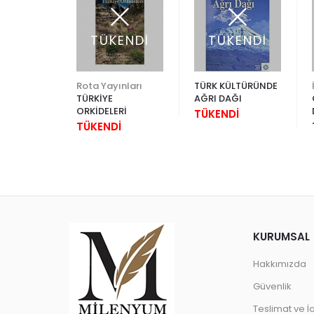
ENDİ
TÜKENDİ
TÜKENDİ
yıncılık
Rota Yayınları
TÜRK KÜLTÜRÜNDE
AK BİR
TÜRKİYE
AĞRI DAĞI
A
ORKİDELERİ
TÜKENDİ
N
İ
TÜKENDİ
AR
KURUMSAL
Hakkımızda
Güvenlik
Teslimat ve İ