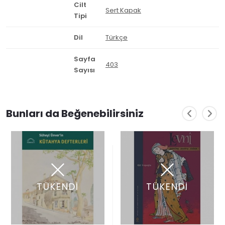
Cilt
Sert Kapak
Tipi
Dil
Türkçe
Sayfa
403
Sayısı
Bunları da Beğenebilirsiniz
TÜKENDİ
TÜKENDİ