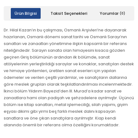
Ürün Bilgisi
Taksit Seçenekleri
Yorumlar
(0)
Dr. Hilal Kazan’ın bu çalışması, Osmanlı Arşivleri’ne dayanarak
hazırlanan, Osmanlı dönemi sanat tarihi ve Osmanlı Sarayı’nın
sanatları ve zanaatları yönetimine ilişkin kapsamlı bir referans
niteliğindedir. Sarayın sanata olan himayesini kısaca gözden
geçiren Giriş bölümünün ardından ilk bölümde, sanat
atölyelerinin yerleştirildiği saraylar ve konaklar, sanatçıları destek
ve himaye yöntemleri, üretilen sanat eserleri için yapılan
ödemeler ve verilen çeşitli yardımlar, ve sanatçıların dallarına
göre meslek grupları olarak teşkilatlandırılması incelenmektedir.
İkinci bölüm Yıldırım Bayezid’den III. Murad’a kadar sanat ve
zanaatlara hami olan padişah ve şehzadelere ayrılmıştır. Üçüncü
bölüm ise kitap sanatları, metal işlemeciliği, silah yapımı, giyim
eşyası dikimi gibi yirmi beş farklı meslek dalını kapsayan
sanatlara ve öne çıkan sanatçılara ayrılmıştır. Kiap kendi
alanında önemli bir referans olma özelliğini korumaktadır.