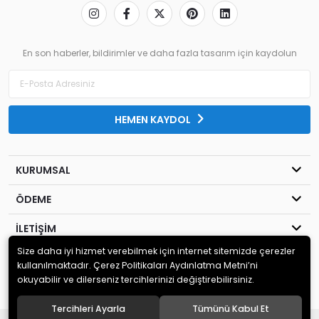
En son haberler, bildirimler ve daha fazla tasarım için kaydolun
HEMEN KAYDOL
KURUMSAL
ÖDEME
İLETİŞİM
Size daha iyi hizmet verebilmek için internet sitemizde çerezler
© 2020
MİLENYUM YAYINCILIK
. Tüm hakları saklıdır.
kullanılmaktadır. Çerez Politikaları Aydınlatma Metni’ni
okuyabilir ve dilerseniz tercihlerinizi değiştirebilirsiniz.
Tercihleri Ayarla
Tümünü Kabul Et
®
Hipotenüs
Yeni Nesil E-Ticaret Sistemleri ile Hazırlanmıştır.