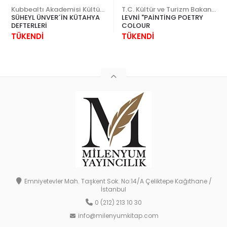
Kubbealtı Akademisi Kültür ve Sanat Vakfı
T.C. Kültür ve Turizm Bakanlığı
SÜHEYL ÜNVER´İN KÜTAHYA
LEVNİ "PAİNTİNG POETRY
DEFTERLERİ
COLOUR
TÜKENDİ
TÜKENDİ
Emniyetevler Mah. Taşkent Sok. No:14/A Çeliktepe Kağıthane /
İstanbul
0 (212) 213 10 30
info@milenyumkitap.com