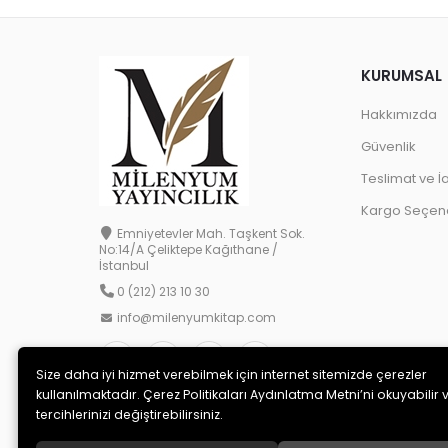
KURUMSAL
Hakkımızda
Güvenlik
Teslimat ve İ
Kargo Seçene
Emniyetevler Mah. Taşkent Sok.
No:14/A Çeliktepe Kağıthane /
İstanbul
0 (212) 213 10 30
info@milenyumkitap.com
Size daha iyi hizmet verebilmek için internet sitemizde çerezler
kullanılmaktadır. Çerez Politikaları Aydınlatma Metni’ni okuyabilir 
tercihlerinizi değiştirebilirsiniz.