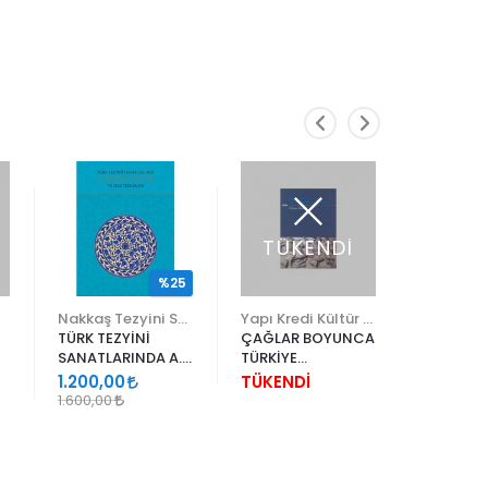
TÜKENDİ
%25
Nakkaş Tezyini Sanatlar Merkezi Yayınları
Yapı Kredi Kültür Sanat
Ketebe Y
TÜRK TEZYİNİ
ÇAĞLAR BOYUNCA
HÜSN-İ 
SANATLARINDA A.
TÜRKİYE
RİSALESİ
SÜHEYL ÜNVER VE
SANATININ
1.200,00
TÜKENDİ
128,00
YENİ TERKİPLERİ
ANAHATLARI
1.600,00
H