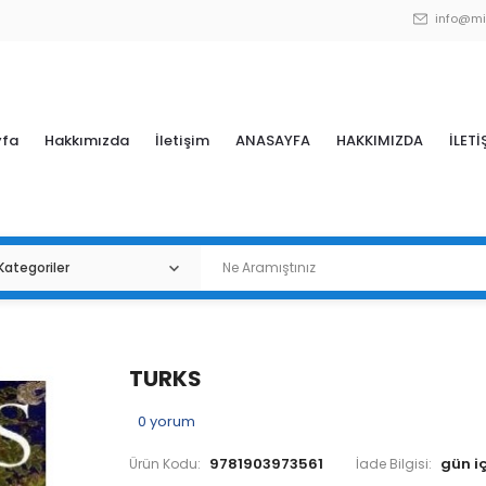
info@mi
yfa
Hakkımızda
İletişim
ANASAYFA
HAKKIMIZDA
İLETİ
TURKS
0
yorum
9781903973561
Ürün Kodu:
İade Bilgisi: