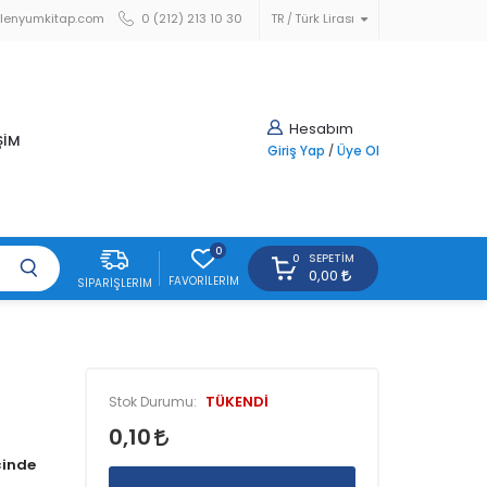
lenyumkitap.com
0 (212) 213 10 30
TR
Türk Lirası
Hesabım
ŞİM
Giriş Yap
/
Üye Ol
0
SEPETIM
0
0,00
FAVORILERIM
SIPARIŞLERIM
TÜKENDİ
Stok Durumu:
0,10