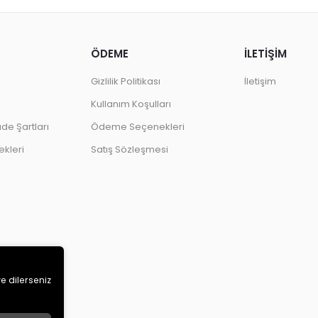
ÖDEME
İLETİŞİM
Gizlilik Politikası
İletişim
Kullanım Koşulları
ade Şartları
Ödeme Seçenekleri
kleri
Satış Sözleşmesi
ve dilerseniz