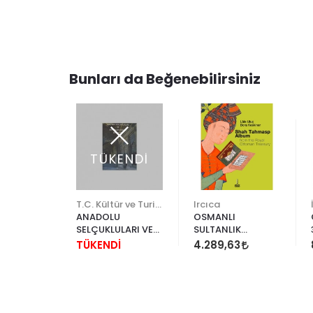
Bunları da Beğenebilirsiniz
ENDİ
TÜKENDİ
İstanbul Büyükşehir Belediyesi
T.C. Kültür ve Turizm Bakanlığı
Ircıca
NATI VE
ANADOLU
OSMANLI
İ
SELÇUKLULARI VE
SULTANLIK
BEYLİKLER DÖNEMİ
HAZİNESİNDEN ŞAH
İ
TÜKENDİ
4.289,63
UYGARLIĞI 1-2
TAHMASP ALBÜMÜ