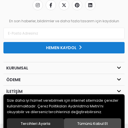
En son haberler, bildirimler ve daha fazla tasarım için kaydolun
HEMEN KAYDOL
KURUMSAL
ÖDEME
İLETİŞİM
Size daha iyi hizmet verebilmek için internet sitemizde çerezler
© 2020
MİLENYUM YAYINCILIK
. Tüm hakları saklıdır.
kullanılmaktadır. Çerez Politikaları Aydınlatma Metni’ni
okuyabilir ve dilerseniz tercihlerinizi değiştirebilirsiniz.
Tercihleri Ayarla
Tümünü Kabul Et
®
Hipotenüs
Yeni Nesil E-Ticaret Sistemleri ile Hazırlanmıştır.