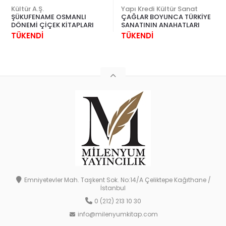
Kültür A.Ş.
Yapı Kredi Kültür Sanat
ŞÜKUFENAME OSMANLI
ÇAĞLAR BOYUNCA TÜRKİYE
DÖNEMİ ÇİÇEK KİTAPLARI
SANATININ ANAHATLARI
TÜKENDİ
TÜKENDİ
Emniyetevler Mah. Taşkent Sok. No:14/A Çeliktepe Kağıthane /
İstanbul
0 (212) 213 10 30
info@milenyumkitap.com