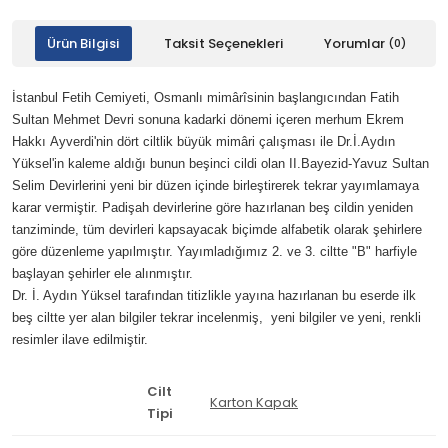
Ürün Bilgisi
Taksit Seçenekleri
Yorumlar
(0)
İstanbul Fetih Cemiyeti, Osmanlı mimârîsinin başlangıcından Fatih
Sultan Mehmet Devri sonuna kadarki dönemi içeren merhum Ekrem
Hakkı Ayverdi'nin dört ciltlik büyük mimâri çalışması ile Dr.İ.Aydın
Yüksel'in kaleme aldığı bunun beşinci cildi olan II.Bayezid-Yavuz Sultan
Selim Devirlerini yeni bir düzen içinde birleştirerek tekrar yayımlamaya
karar vermiştir. Padişah devirlerine göre hazırlanan beş cildin yeniden
tanziminde, tüm devirleri kapsayacak biçimde alfabetik olarak şehirlere
göre düzenleme yapılmıştır. Yayımladığımız 2. ve 3. ciltte "B" harfiyle
başlayan şehirler ele alınmıştır.
Dr. İ. Aydın Yüksel tarafından titizlikle yayına hazırlanan bu eserde ilk
beş ciltte yer alan bilgiler tekrar incelenmiş, yeni bilgiler ve yeni, renkli
resimler ilave edilmiştir.
Cilt
Karton Kapak
Tipi