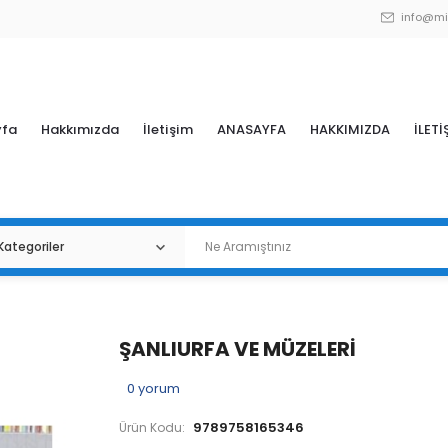
info@mi
yfa
Hakkımızda
İletişim
ANASAYFA
HAKKIMIZDA
İLETİ
ŞANLIURFA VE MÜZELERİ
0
yorum
9789758165346
Ürün Kodu: