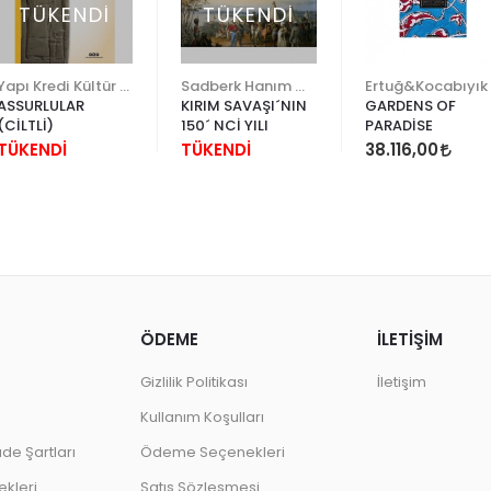
TÜKENDİ
TÜKENDİ
Yapı Kredi Kültür Sanat
Sadberk Hanım Müzesi
Ertuğ&Kocabıyık
ASSURLULAR
KIRIM SAVAŞI´NIN
GARDENS OF
(CİLTLİ)
150´ NCİ YILI
PARADİSE
TÜKENDİ
TÜKENDİ
38.116,00
ÖDEME
İLETİŞİM
Gizlilik Politikası
İletişim
Kullanım Koşulları
ade Şartları
Ödeme Seçenekleri
kleri
Satış Sözleşmesi