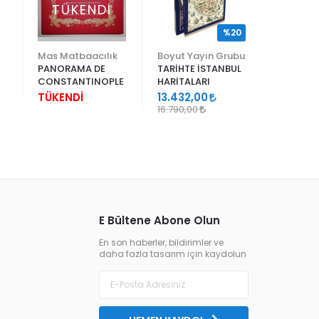
TÜKENDİ
%20
Mas Matbaacılık
Boyut Yayın Grubu
Boyut Ya
PANORAMA DE
TARİHTE İSTANBUL
KEMAL´İN
CONSTANTINOPLE
HARİTALARI
´Sİ
TÜKENDİ
13.432,00
9.936,0
16.790,00
12.420,00
E Bültene Abone Olun
En son haberler, bildirimler ve
daha fazla tasarım için kaydolun