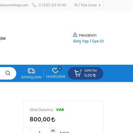
lenyumkitap.com
0 (212) 213 10 30
TR
Türk Lirası
Hesabım
ŞİM
Giriş Yap
/
Üye Ol
0
SEPETIM
0
0,00
FAVORILERIM
SIPARIŞLERIM
VAR
Stok Durumu:
800,00