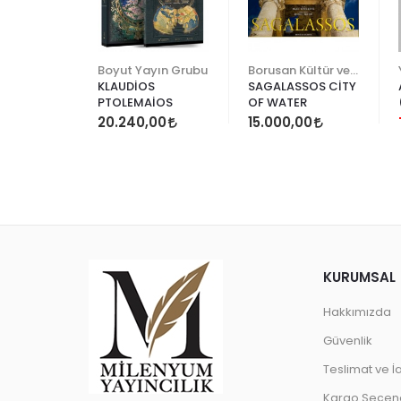
rtuğ
Boyut Yayın Grubu
Borusan Kültür ve Sanat
L
KLAUDİOS
SAGALASSOS CİTY
Y
PTOLEMAİOS
OF WATER
77
20.240,00
15.000,00
KURUMSAL
Hakkımızda
Güvenlik
Teslimat ve İ
Kargo Seçene