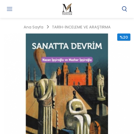
Gi
Y
/
Ana Sayfa
TARİH-İNCELEME VE ARAŞTIRMA
Ü
O
%20