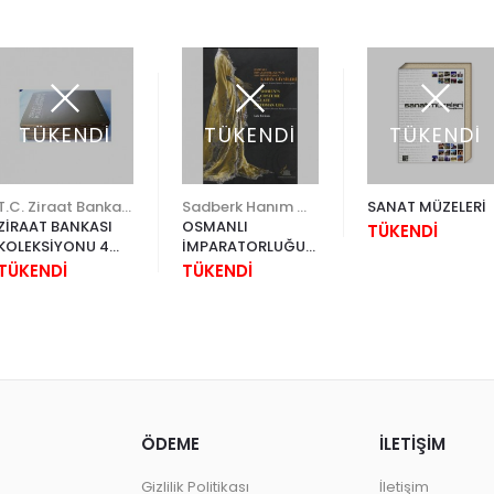
TÜKENDİ
TÜKENDİ
TÜKENDİ
T.C. Ziraat Bankası A.Ş.
Sadberk Hanım Müzesi
SANAT MÜZELERİ
ZİRAAT BANKASI
OSMANLI
TÜKENDİ
KOLEKSİYONU 4
İMPARATORLUĞU
CİLT
´NUN SON
TÜKENDİ
TÜKENDİ
DÖNEMİNDEN
KADIN GİYSİLERİ
ÖDEME
İLETİŞİM
Gizlilik Politikası
İletişim