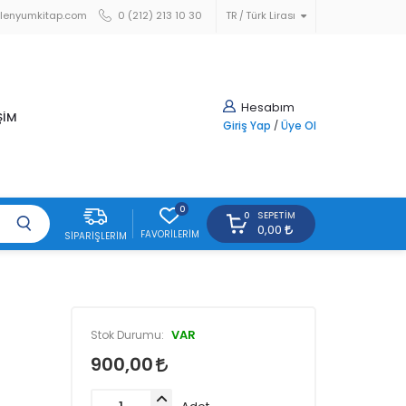
lenyumkitap.com
0 (212) 213 10 30
TR
Türk Lirası
Hesabım
ŞİM
Giriş Yap
/
Üye Ol
0
SEPETIM
0
0,00
FAVORILERIM
SIPARIŞLERIM
VAR
Stok Durumu:
900,00