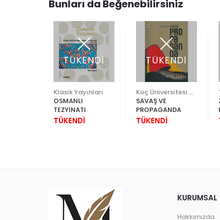
Bunları da Beğenebilirsiniz
ENDİ
TÜKENDİ
TÜKENDİ
İş Bankası Kültür Yayınları
Klasik Yayınları
Koç Üniversitesi Yayınları
OSMANLI
SAVAŞ VE
HOUT
TEZYİNATI
PROPAGANDA
İ
TÜKENDİ
TÜKENDİ
KURUMSAL
Hakkımızda