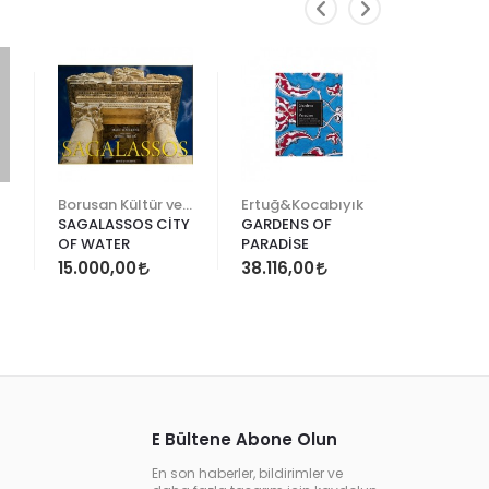
TÜK
Borusan Kültür ve Sanat
Ertuğ&Kocabıyık
SAGALASSOS CİTY
GARDENS OF
TOPKAPI
OF WATER
PARADİSE
MÜZESİ
DÖŞEMEL
15.000,00
38.116,00
TÜKEND
E Bültene Abone Olun
En son haberler, bildirimler ve