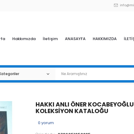
info@mi
yfa
Hakkımızda
İletişim
ANASAYFA
HAKKIMIZDA
İLETİ
HAKKI ANLI ÖNER KOCABEYOĞLU
KOLEKSİYON KATALOĞU
0
yorum