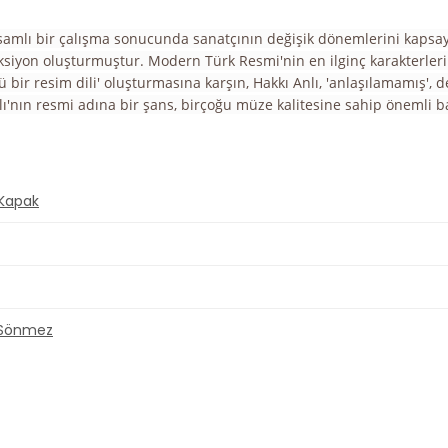
mlı bir çalışma sonucunda sanatçının değişik dönemlerini kapsayan 
eksiyon oluşturmuştur. Modern Türk Resmi'nin en ilginç karakterler
 bir resim dili' oluşturmasına karşın, Hakkı Anlı, 'anlaşılamamış'
nın resmi adına bir şans, birçoğu müze kalitesine sahip önemli baş
 Kapak
Sönmez